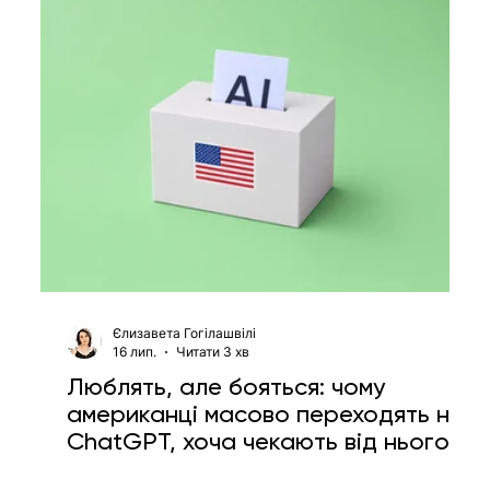
Єлизавета Гогілашвілі
16 лип.
Читати 3 хв
Люблять, але бояться: чому
американці масово переходять на
ChatGPT, хоча чекають від нього
катастрофи