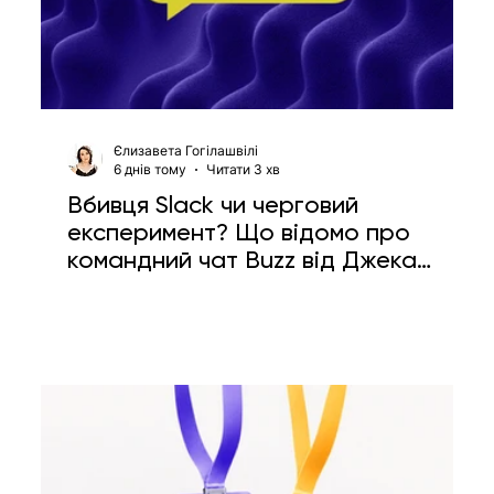
Єлизавета Гогілашвілі
6 днів тому
Читати 3 хв
Вбивця Slack чи черговий
експеримент? Що відомо про
командний чат Buzz від Джека
Дорсі