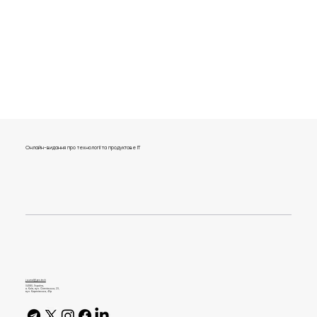
Онлайн-видання про технології та продуктове IT
journal@gen.tech
04080, Україна,
м. Київ, вул. Оленівська, 23,​
вул. Кирилівська, 40р