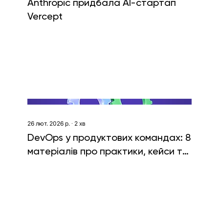
Anthropic придбала AI-стартап
Vercept
26 лют. 2026 р.
∙
2
хв
DevOps у продуктових командах: 8
матеріалів про практики, кейси та
інженерні рішення