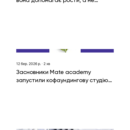
вона допомагає рости, а не
формально звітувати
12 бер. 2026 р.
∙
2
хв
Засновники Mate academy
запустили кофаундингову студію
Rist Labs та залучили $10 млн