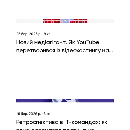
25 бер. 2026 р.
∙
8
хв
Новий медіагігант. Як YouTube
перетворився із відеохостингу на
(майже) superapp
19 бер. 2026 р.
∙
6
хв
Ретроспектива в ІТ-командах: як