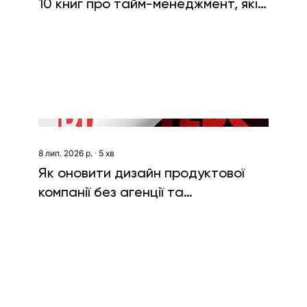
10 книг про тайм-менеджмент, які
вам допоможуть
8 лип. 2026 р.
∙
5
хв
Як оновити дизайн продуктової
компанії без агенції та
ребрендингу. Кейс Boosters