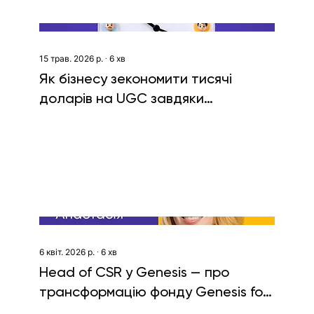
15 трав. 2026 р.
∙
6
хв
Як бізнесу зекономити тисячі
доларів на UGC завдяки
реалістичним AI-аватарам. Кейс
JustDone
6 квіт. 2026 р.
∙
6
хв
Head of CSR у Genesis — про
трансформацію фонду Genesis for
Ukraine та проєкти для ветеранів і