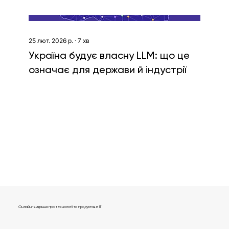
25 лют. 2026 р.
∙
7
хв
Україна будує власну LLM: що це
означає для держави й індустрії
Показати більше
Онлайн-видання про технології та продуктове IT