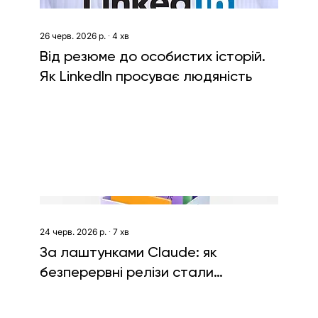
26 черв. 2026 р.
∙
4
хв
Від резюме до особистих історій.
Як LinkedIn просуває людяність
24 черв. 2026 р.
∙
7
хв
За лаштунками Claude: як
безперервні релізи стали
головною конкурентною
перевагою Anthropic