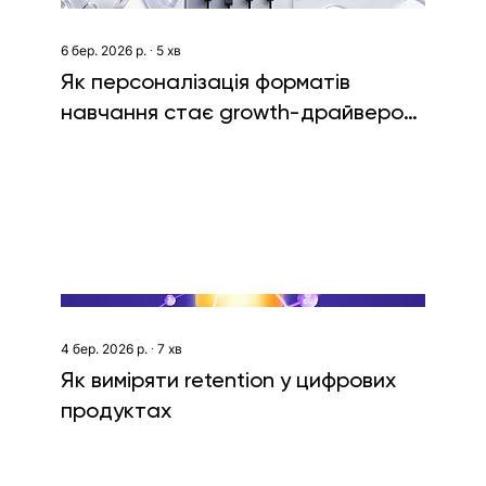
6 бер. 2026 р.
∙
5
хв
Як персоналізація форматів
навчання стає growth-драйвером:
кейс Promova
4 бер. 2026 р.
∙
7
хв
Як виміряти retention у цифрових
продуктах