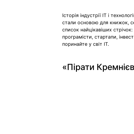
Історія індустрії IT і техноло
стали основою для книжок, се
список найцікавіших стрічок: 
програмісти, стартапи, інвес
поринайте у світ IT.
«Пірати Кремнієв