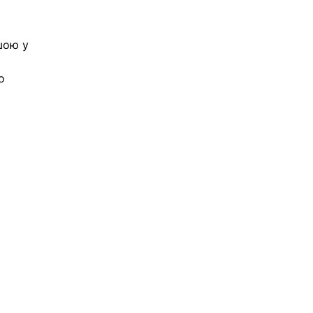
шою у 
 
о 