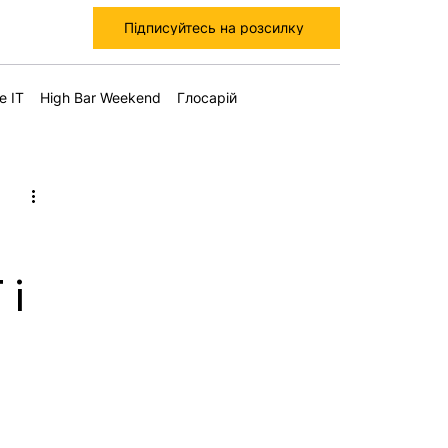
Підписуйтесь на розсилку
е IT
High Bar Weekend
Глосарій
 і