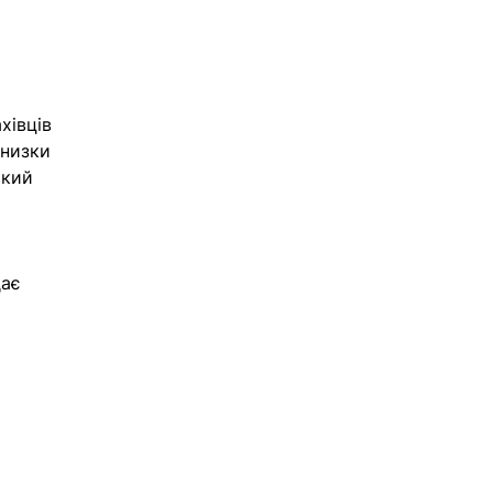
хівців 
 низки 
кий 
ає 