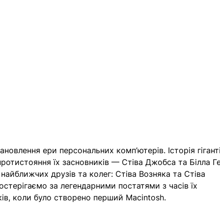
ановлення ери персональних комп’ютерів. Історія гіганті
а протистояння їх засновників — Стіва Джобса та Білла Ге
найближчих друзів та колег: Стіва Возняка та Стіва 
стерігаємо за легендарними постатями з часів їх 
ків, коли було створено перший Macintosh. 