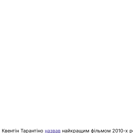
у Квентін Тарантіно 
назвав
 найкращим фільмом 2010-х ро