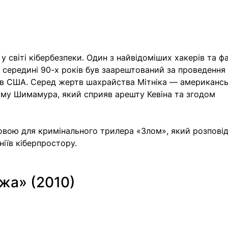
 у світі кібербезпеки. Один з найвідоміших хакерів та фа
в середині 90-х років був заарештований за проведення
 в США. Серед жертв шахрайства Мітніка — американсь
тому Шимамура, який сприяв арешту Кевіна та згодом 
 
вою для кримінального трилера «Злом», який розповід
іїв кіберпростору. 
жа» (2010) 