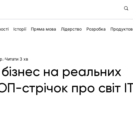
ості
Історії
Пряма мова
Лідерство
Розробка
Продуктов
р.
Читати 3 хв
 бізнес на реальних
ОП-стрічок про світ IT