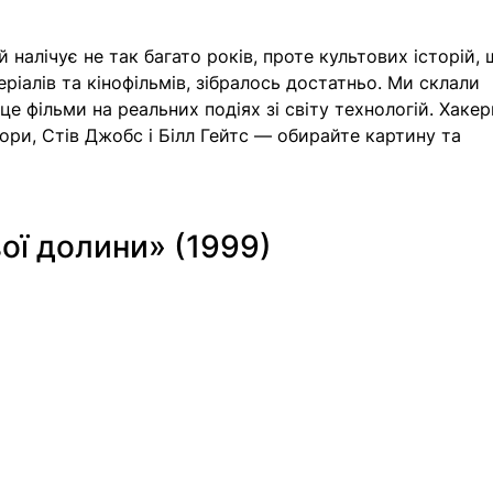
гій налічує не так багато років, проте культових історій, 
ріалів та кінофільмів, зібралось достатньо. Ми склали 
це 
фільми на реальних подіях зі
 світу технологій. Хакер
тори, Стів Джобс і Білл Гейтс — обирайте картину та 
ої долини» (1999) 