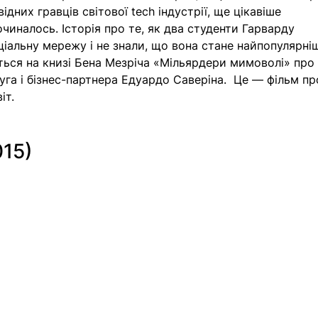
ідних гравців світової tech індустрії, ще цікавіше 
очиналось. Історія про те, як два студенти Гарварду 
іальну мережу і не знали, що вона стане найпопулярні
ється на книзі Бена Мезріча «Мільярдери мимоволі» про
га і бізнес-партнера Едуардо Саверіна.  Це — 
фільм пр
іт.
15) 