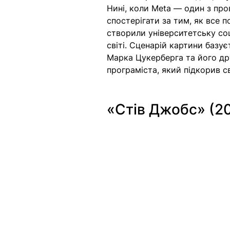
Нині, коли Meta — один з пров
спостерігати за тим, як все п
створили університетську соц
світі. Сценарій картини базу
Марка Цукерберга та його дру
програміста, який підкорив св
«Стів Джобс» (20