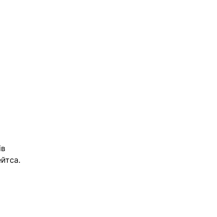
в 
йтса. 