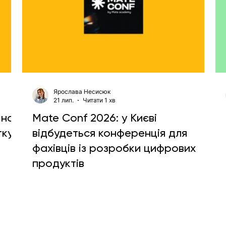
Ярослава Несисюк
21 лип.
Читати 1 хв
 на
Mate Conf 2026: у Києві
тку
відбудеться конференція для
фахівців із розробки цифрових
продуктів