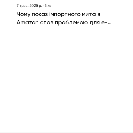
7 трав. 2025 р.
∙
5
хв
Чому показ імпортного мита в
Amazon став проблемою для e-
commerce