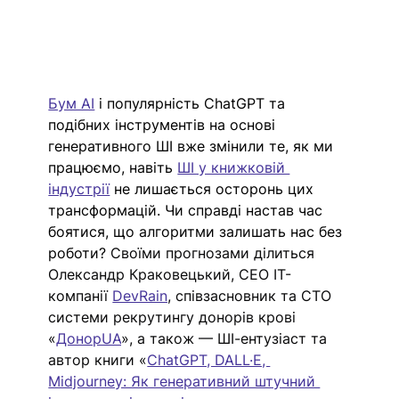
Бум AI
 і популярність ChatGPT та 
подібних інструментів на основі 
генеративного ШІ вже змінили те, як ми 
працюємо, навіть 
ШІ у книжковій 
індустрії
 не лишається осторонь цих 
трансформацій. Чи справді настав час 
боятися, що алгоритми залишать нас без 
роботи? 
Своїми прогнозами ділиться 
Олександр Краковецький, CEO IT-
компанії 
DevRain
, співзасновник та CTO 
системи рекрутингу донорів крові 
«
ДонорUA
», а також — ШІ-ентузіаст та 
автор книги «
ChatGPT, DALL·E, 
Midjourney: Як генеративний штучний 