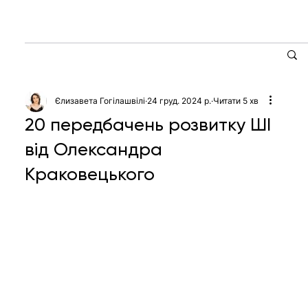
Єлизавета Гогілашвілі
24 груд. 2024 р.
Читати 5 хв
20 передбачень розвитку ШІ
від Олександра
Краковецького