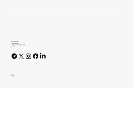
12 книг про штучний інтелект
українською мовою
journal@gen.tech
04080, Україна,
м. Київ, вул. Оленівська, 23,​
вул. Кирилівська, 40р
AI Policy
© 2026 High Bar Journal