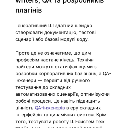
writers, QA та розробників 
плагінів
Генеративний ШІ здатний швидко 
створювати документацію, тестові 
сценарії або базові модулі коду.
Проте це не означатиме, що цим 
професіям настане кінець. Технічні 
райтери можуть стати фахівцями з 
розробки корпоративних баз знань, а QA-
інженери — перейти від ручного 
тестування до складних 
автоматизованих сценаріїв, оптимізуючи 
робочі процеси. Це навіть підвищить 
цінність 
QA-інженерів
 в еру складних 
інтерфейсів та динамічних систем. Крім 
того, тестувати роботу ШІ-систем теж 