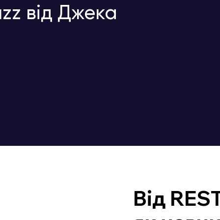
zz від Джека
Від REST