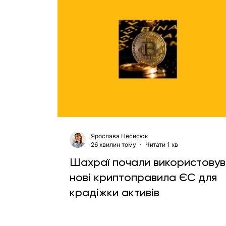
Ярослава Несисюк
26 хвилин тому
Читати 1 хв
Шахраї почали використову
нові криптоправила ЄС для
крадіжки активів