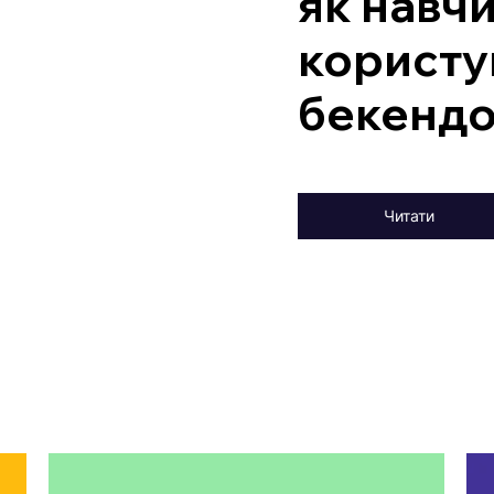
як навч
користу
бекенд
Читати