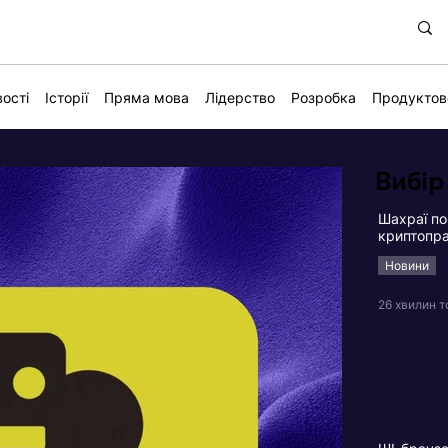
ості
Історії
Пряма мова
Лідерство
Розробка
Продуктов
Вибір
Шахраї по
криптопра
Новини
26 хвилин 