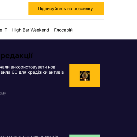
Підписуйтесь на розсилку
е IT
High Bar Weekend
Глосарій
 редакції
чали використовувати нові
вила ЄС для крадіжки активів
тому