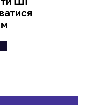
ити ШІ
ватися
ом