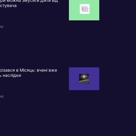
ри можна змусити діяти від
истувача
му
різався в Місяць: вчені вже
ь наслідки
ому