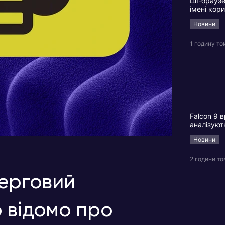
ШІ-браузе
імені кор
Новини
1 годину то
Falcon 9 в
аналізуют
Новини
2 години т
черговий
 відомо про