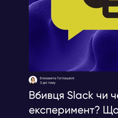
Єлизавета Гогілашвілі
3 дні тому
Вбивця Slack чи 
експеримент? Що