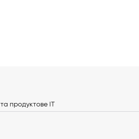
Джек Дорсі звільняє майже
Google пред
половину штату Block у
Banana 2 з
межах «нової ери» ШІ
генерацією 
та продуктове IT