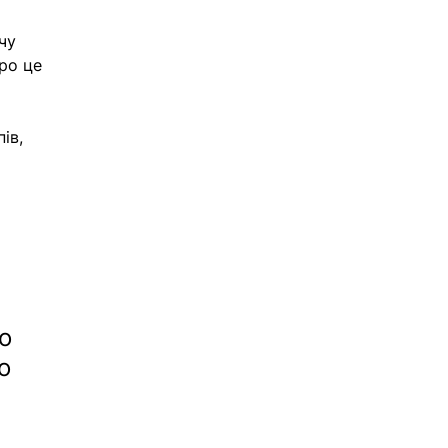
чу 
ро це 
ів, 
о 
о 