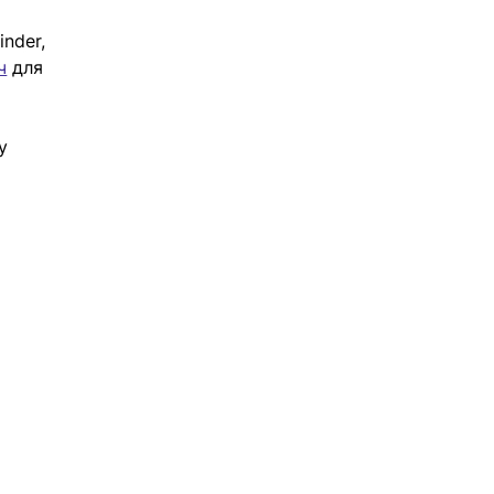
nder, 
ч
 для 
у 