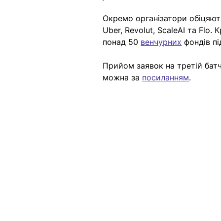
Окремо організатори обіцяють 
Uber, Revolut, ScaleAI та Flo
понад 50 
венчурних
 фондів п
Прийом заявок на третій батч 
можна за 
посиланням
. 