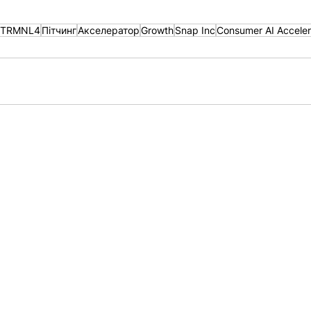
TRMNL4
Пітчинг
Акселератор
Growth
Snap Inc
Consumer AI Acceler