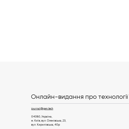
Keiki увійшов до ТОП-50
освітніх застосунків світу
за версією Business of Apps
Онлайн-видання про технології 
journal@gen.tech
04080, Україна,
м. Київ, вул. Оленівська, 23,​
вул. Кирилівська, 40р