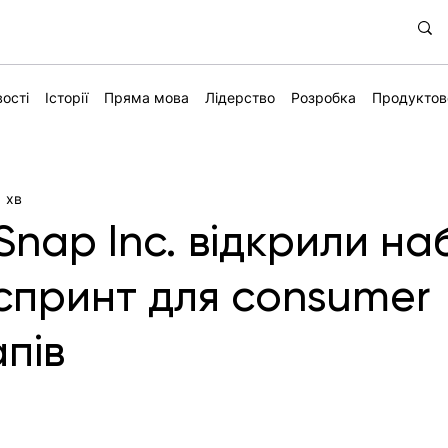
ості
Історії
Пряма мова
Лідерство
Розробка
Продуктов
1 хв
nap Inc. відкрили на
спринт для consumer
пів