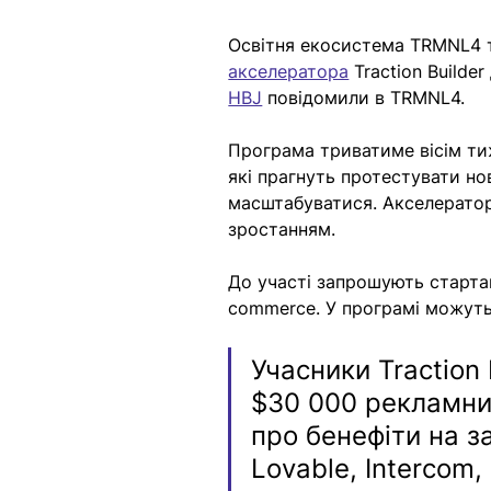
Освітня екосистема TRMNL4 т
акселератора
 Traction Builde
HBJ
 повідомили в TRMNL4. 
Програма триватиме вісім тиж
які прагнуть протестувати но
масштабуватися. Акселератор
зростанням.
До участі запрошують стартапи 
commerce. У програмі можуть 
Учасники Traction
$30 000 рекламних
про бенефіти на з
Lovable, Intercom,