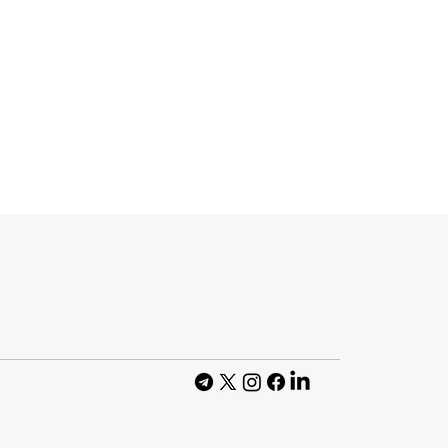
ставила Nano
 пришвидшеною
зображень