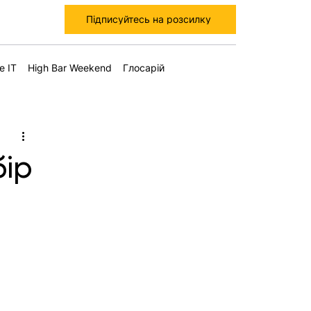
Підписуйтесь на розсилку
е IT
High Bar Weekend
Глосарій
бір