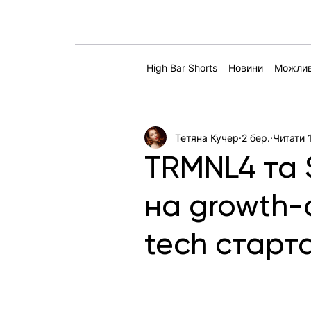
High Bar Shorts
Новини
Можлив
Тетяна Кучер
2 бер.
Читати 
TRMNL4 та S
на growth-
tech старта