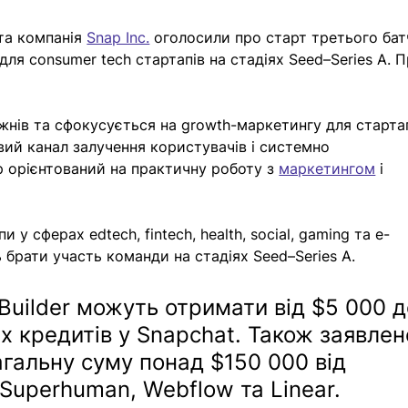
а компанія 
Snap Inc.
 оголосили про старт третього бат
r для consumer tech стартапів на стадіях Seed–Series A. П
нів та сфокусується на growth-маркетингу для стартап
вий канал залучення користувачів і системно 
 орієнтований на практичну роботу з 
маркетингом
 і 
у сферах edtech, fintech, health, social, gaming та e-
брати участь команди на стадіях Seed–Series A.
 Builder можуть отримати від $5 000 д
 кредитів у Snapchat. Також заявлен
агальну суму понад $150 000 від 
 Superhuman, Webflow та Linear.