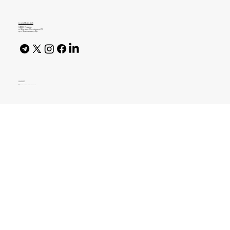
перформанс-маркетингу
journal@gen.tech
04080, Україна,
м. Київ, вул. Оленівська, 23,​
вул. Кирилівська, 40р
AI Policy
© 2026 High Bar Journal