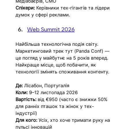
медіабаєрів, CMO
Спікери:
 Керівники тех-гігантів та лідери 
думок у сфері реклами.
Web Summit 2026
Найбільша технологічна подія світу. 
Маркетинговий трек тут (Panda Conf) — 
це погляд у майбутнє на 5 років вперед. 
Найкраще місце, щоб побачити, як 
технології змінять споживання контенту.
Де:
 Лісабон, Португалія
Коли:
 9–12 листопада 2026​
Вартість:
 від €950 (часто є знижки 50% 
для ранніх пташок та жінок у тех-
індустрії)
Для кого:
 Усіх, хто хоче тримати руку на 
пульсі інновацій