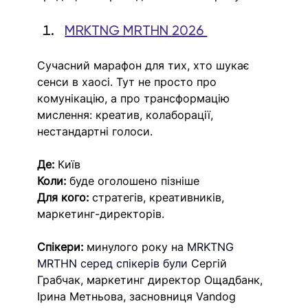
MRKTNG MRTHN 2026 
Сучасний марафон для тих, хто шукає 
сенси в хаосі. Тут не просто про 
комунікацію, а про трансформацію 
мислення: креатив, колаборації, 
нестандартні голоси.
Де:
 Київ
Коли:
 буде оголошено пізніше
Для кого:
 стратегів, креативників, 
маркетинг-директорів.
Спікери:
 минулого року на 
MRKTNG 
MRTHN серед спікерів були 
Сергій 
Грабчак, маркетинг директор Ощадбанк, 
Ірина Метньова, засновниця Vandog 