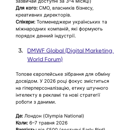
зазвичай доступні за 3–4 місяці)
Для кого:
 CMO, власників бізнесу, 
креативних директорів.
Спікери:
 Топменеджери українських та 
міжнародних компаній, які формують 
порядок денний індустрії.
DMWF Global (Digital Marketing 
World Forum)
Топове європейське зібрання для обміну 
досвідом. У 2026 році фокус зміститься 
на гіперперсоналізацію, етику штучного 
інтелекту в рекламі та нові стратегії 
роботи з даними.
Де:
 Лондон (Olympia National)
Коли:
 6–7 травня 2026​
Вартість:
 від £500 (доступні Early Bird)