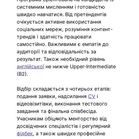
системним мисленням і готовністю 
швидко навчатися. Від претендентів 
очікується активне використання 
соціальних мереж, розуміння контент-
трендів і здатність працювати 
самостійно. Важливими є емпатія до 
аудиторії та відповідальність за 
результат. Також необхідний рівень 
англійської
 не нижче Upper-Intermediate 
(B2). 
Відбір складається з чотирьох етапів: 
подання заявки, надсилання 
CV
 і 
відеовізитівки, виконання тестового 
завдання та фінальна співбесіда. 
Учасникам обіцяють менторство від 
досвідчених спеціалістів і регулярний 
фідбек
, а також швидке професійне 