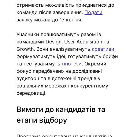
отримають можливість приєднатися до 
команди після завершення. 
Подати
заявку можна до 17 квітня. 
Учасники працюватимуть разом із 
командами Design, User Acquisition та 
Growth. Вони аналізуватимуть 
креативи
, 
формуватимуть ідеї, готуватимуть брифи 
та тестуватимуть 
гіпотези
. Окремий 
фокус передбачено на дослідженні 
аудиторії та відстеженні трендів у 
соціальних мережах і конкурентному 
середовищі.
Вимоги до кандидатів та 
етапи відбору
Програма орієнтована на кандидатів із 