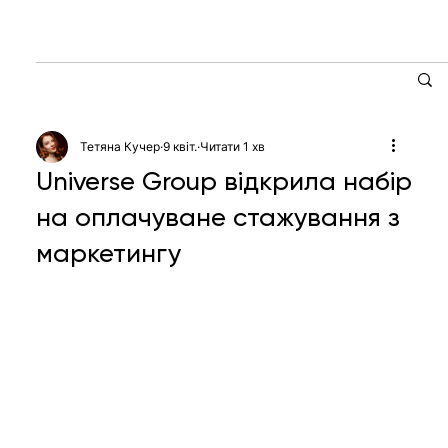
Тетяна Кучер
9 квіт.
Читати 1 хв
Universe Group відкрила набір
на оплачуване стажування з
маркетингу