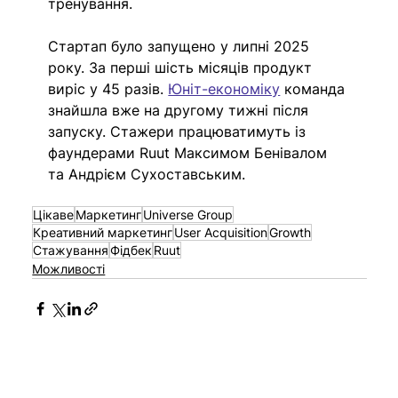
тренування. 
Стартап було запущено у липні 2025 
року. За перші шість місяців продукт 
виріс у 45 разів. 
Юніт-економіку
 команда 
знайшла вже на другому тижні після 
запуску. Стажери працюватимуть із 
фаундерами Ruut Максимом Бенівалом 
та Андрієм Сухоставським.
Цікаве
Маркетинг
Universe Group
Креативний маркетинг
User Acquisition
Growth
Стажування
Фідбек
Ruut
Можливості