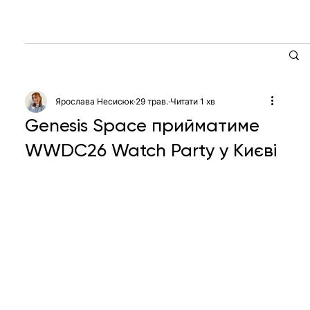
Ярослава Несисюк
29 трав.
Читати 1 хв
Genesis Space прийматиме
WWDC26 Watch Party у Києві