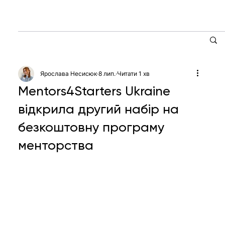
Ярослава Несисюк
8 лип.
Читати 1 хв
Mentors4Starters Ukraine
відкрила другий набір на
безкоштовну програму
менторства