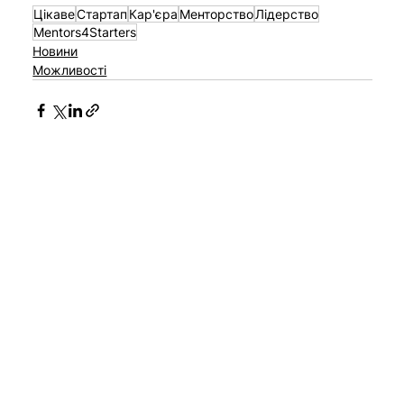
Цікаве
Стартап
Кар'єра
Менторство
Лідерство
Mentors4Starters
Новини
Можливості