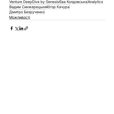
Venture DeepDive by Genesis
Єва Колдовська
Analytics
Вадим Синжерецький
Ігор Качура
Дмитро Безрученко
Можливості