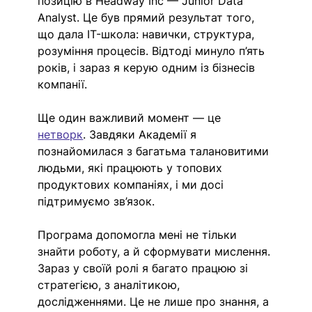
позицію в Headway Inc — Junior Data 
Analyst. Це був прямий результат того, 
що дала IT-школа: навички, структура, 
розуміння процесів. Відтоді минуло п’ять 
років, і зараз я керую одним із бізнесів 
компанії. 
Ще один важливий момент — це 
нетворк
. Завдяки Академії я 
познайомилася з багатьма талановитими 
людьми, які працюють у топових 
продуктових компаніях, і ми досі 
підтримуємо зв’язок.
Програма допомогла мені не тільки 
знайти роботу, а й сформувати мислення. 
Зараз у своїй ролі я багато працюю зі 
стратегією, з аналітикою, 
дослідженнями. Це не лише про знання, а 