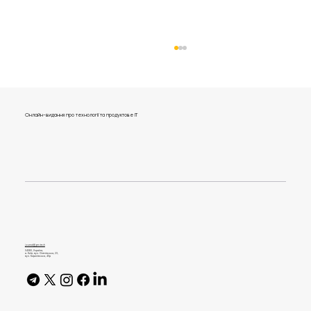
Онлайн-видання про технології та продуктове IT
IT Law Intensive. Genesis Academy
запускає новий освітній формат для
юристів
journal@gen.tech
04080, Україна,
м. Київ, вул. Оленівська, 23,​
вул. Кирилівська, 40р