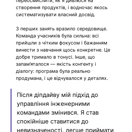
переосмислити, як я дивлюся на 
створення продуктів, і водночас якось 
систематизувати власний досвід. 
З перших занять вразило середовище. 
Команда учасників була сильна: всі 
прийшли з чітким фокусом і бажанням 
винести з навчання щось конкретне. Це 
добре тримало в тонусі. Інше, що 
запам’яталося — якість контенту і 
діалогу: програма була реально 
продумана, і це відчувалося у деталях.
Після діпдайву мій підхід до 
управління інженерними 
командами змінився. Я став 
спокійніше ставитися до 
невизначеності, легше приймати 