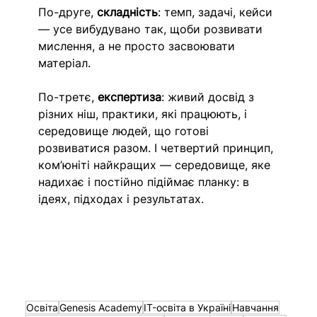
По-друге, 
складність
: темп, задачі, кейси 
— усе вибудувано так, щоби розвивати 
мислення, а не просто засвоювати 
матеріал. 
По-третє, 
експертиза
: живий досвід з 
різних ніш, практики, які працюють, і 
середовище людей, що готові 
розвиватися разом. І четвертий принцип, 
ком’юніті найкращих — середовище, яке 
надихає і постійно підіймає планку: в 
ідеях, підходах і результатах. 
Освіта
Genesis Academy
IT-освіта в Україні
Навчання