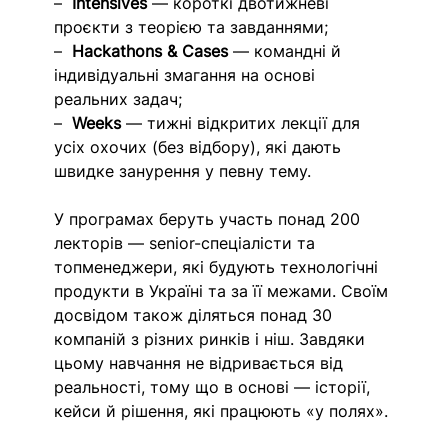
–  
Intensives
 — короткі двотижневі 
проєкти з теорією та завданнями; 
–  
Hackathons & Cases
 — командні й 
індивідуальні змагання на основі 
реальних задач; 
–  
Weeks
 — тижні відкритих лекції для 
усіх охочих (без відбору), які дають 
швидке занурення у певну тему.
У програмах беруть участь понад 200 
лекторів — senior-спеціалісти та 
топменеджери, які будують технологічні 
продукти в Україні та за її межами. Своїм 
досвідом також діляться понад 30 
компаній з різних ринків і ніш. Завдяки 
цьому навчання не відривається від 
реальності, тому що в основі — історії, 
кейси й рішення, які працюють «у полях».