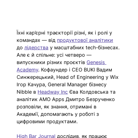
Їхні кар’єрні траєкторії різні, як і ролі у 
командах — від 
продуктової аналітики
до 
лідерства
 у масштабних tech-бізнесах. 
Але є й спільне: усі четверо — 
випускники різних проєктів 
Genesis 
Academy
. Кофаундер і СЕО BUKI Вадим 
Синжерецький, Head of Engineering у Wix 
Ігор Качура, General Manager бізнесу 
Nibble в 
Headway Inc
Єва Колдовська та 
аналітик AMO Apps Дмитро Безрученко 
розповіли, як знання, отримані в 
Академії, допомагають у роботі з 
цифровими продуктами. 
High Bar Journal
 дослідив, як працює 