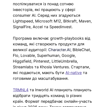
поспілкуватися із понад сотнею 
інвесторів, які працюють у сфері 
consumer AI. Серед них згадуються 
Lightspeed, Microsoft M12, Bitkraft, Maven, 
SignalFire, Accel та Speedinvest. 
Програма включає growth-playbooks від 
команд, які створюють продукти для 
великої аудиторії: 
Character.AI
,
 BibleChat, 
Flo, Lovable, Superhuman, Google, 
Higgsfield, Pinterest, LittleUmbrella, 
Streamlabs та Khosla Ventures. Стартапи, 
які подаються, мають бути 
AI-native
 та 
готовими до масштабування.
TRMNL4
 та Inworld AI планують планують 
відібрати тридцять команд із різних 
країн. Формат передбачає онлайн-участь 