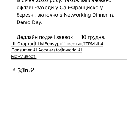
із січня 2026 року. Також заплановано 
офлайн-заходи у Сан-Франциско у 
березні, включно з Networking Dinner та 
Demo Day. 
Дедлайн подачі заявок — 10 грудня. 
ШІ
Стартап
LLM
Венчурні інвестиції
TRMNL4
Consumer AI Accelerator
Inworld AI
Можливості