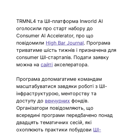
TRMNL4 та ШІ-платформа Inworld AI 
оголосили про старт набору до 
Consumer AI Accelerator, про що 
повідомили 
High Bar Journal
. Програма 
триватиме шість тижнів і призначена для 
consumer ШІ-стартапів. Подати заявку 
можна на 
сайті
 акселератора. 
Програма допомагатиме командам 
масштабуватися завдяки роботі з ШІ-
інфраструктурою, менторству та 
доступу до 
венчурних
 фондів. 
Організатори повідомляють, що 
всередині програми передбачено понад 
двадцять тематичних сесій, які 
охоплюють практики побудови 
ШІ-