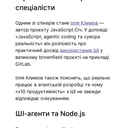
спеціалісти
Одним зі спікерів стане 
Ілля Климов
 — 
автор проєкту JavaScript.Січ. У доповіді 
«JavaScript, agentic coding та сувора 
реальність» він розповість про 
практичний досвід 
використання ШІ
 у 
великому brownfield-проєкті на прикладі 
GitLab.
Ілля Климов також пояснить, що реально 
працює в агентській розробці та чому 
«х10 продуктивність» з ШІ не завжди 
відповідає очікуванням.
ШІ-агенти та Node.js