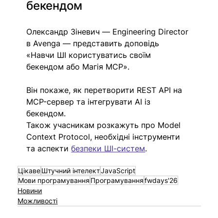
бекендом
Олександр Зіневич — Engineering Director 
в Avenga — представить доповідь 
«Навчи ШІ користуватись своїм 
бекендом або Магія MCP».
Він покаже, як перетворити REST API на 
MCP-сервер та інтегрувати AI із 
бекендом.
Також учасникам розкажуть про Model 
Context Protocol, необхідні інструменти 
та аспекти 
безпеки ШІ-систем
.
Цікаве
Штучний інтелект
JavaScript
Мови програмування
Програмування
fwdays'26
Новини
Можливості