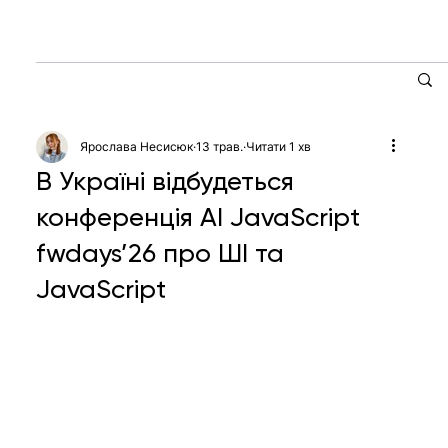
Ярослава Несисюк
13 трав.
Читати 1 хв
В Україні відбудеться
конференція AI JavaScript
fwdays’26 про ШІ та
JavaScript