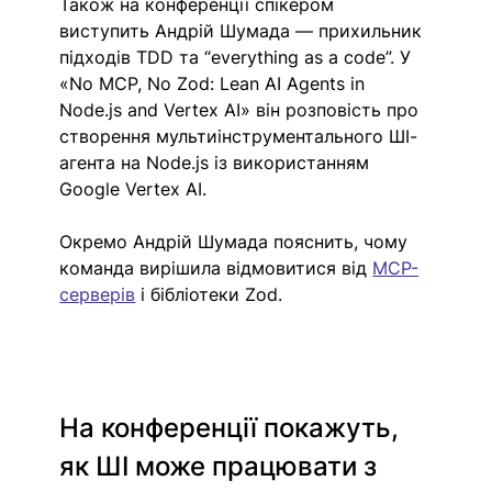
Також на конференції спікером 
виступить Андрій Шумада — прихильник 
підходів TDD та “everything as a code”. У 
«No MCP, No Zod: Lean AI Agents in 
Node.js and Vertex AI» він розповість про 
створення мультиінструментального ШІ-
агента на Node.js із використанням 
Google Vertex AI.
Окремо Андрій Шумада пояснить, чому 
команда вирішила відмовитися від 
MCP-
серверів
 і бібліотеки Zod.
На конференції покажуть, 
як ШІ може працювати з 