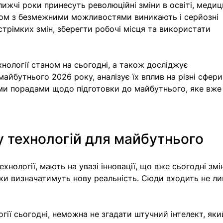
ижчі роки принесуть революційні зміни в освіті, медици
азом з безмежними можливостями виникають і серйозні 
стрімких змін, зберегти робочі місця та використати 
ехнології станом на сьогодні, а також 
досліджує 
майбутнього 2026 року
, аналізує їх вплив на різні сфери
ми порадами щодо підготовки до майбутнього, яке вже
у технологій для майбутнього
хнології, мають на увазі інновації, що вже сьогодні зм
ки визначатимуть нову реальність. Сюди входить не лиш
огії сьогодні, неможна не згадати ш
тучний інтелект, яки