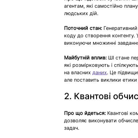
агентам, які самостійно плану
людських дій.
Поточний стан:
 Генеративний
коду до створення контенту. 
виконуючи множинні завдання
Майбутній вплив:
 ШІ стане п
які розмірковують і спілкуют
на власних 
даних
. Це підвищи
але поставить виклики етики 
2. Квантові обчи
Про що йдеться: 
Квантові ко
дозволяє виконувати обчисле
задач.