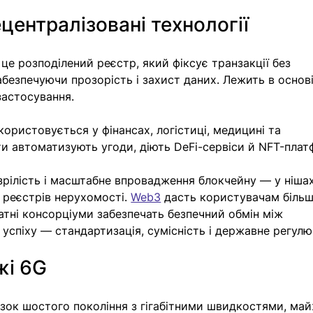
ецентралізовані технології
 це розподілений реєстр, який фіксує транзакції без 
безпечуючи прозорість і захист даних. Лежить в основі
застосування.
користовується у фінансах, логістиці, медицині та 
и автоматизують угоди, діють DeFi-сервіси й NFT-плат
зрілість і масштабне впровадження блокчейну — у нішах
реєстрів нерухомості. 
Web3
 дасть користувачам більш
тні консорціуми забезпечать безпечний обмін між 
 успіху — стандартизація, сумісність і державне регулю
жі 6G
язок шостого покоління з гігабітними швидкостями, май