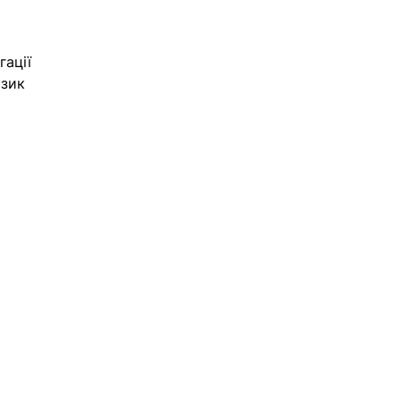
ації 
зик 