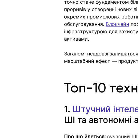
точно стане фундаментом біл
проривів у створенні нових л
окремих промислових роботів
обслуговування. 
Блокчейн
по
інфраструктурою для захисту
активами.
Загалом, невдовзі залишаться
масштабний ефект — продукти
Топ-10 тех
1. 
Штучний інтел
ШІ та автономні 
Про що йдеться:
 сучасний Ш