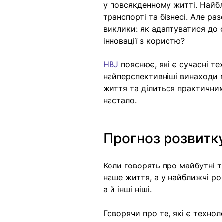
у повсякденному житті. Найбл
транспорті та бізнесі. Але р
виклики: як адаптуватися до 
інновації з користю? 
HBJ
 пояснює, 
які є сучасні т
найперспективніші 
винаходи 
життя та ділиться практични
настало. 
Прогноз розвитк
Коли говорять про майбутні те
наше життя, а у найближчі ро
а й інші ніші. 
Говорячи про те, 
які є технол