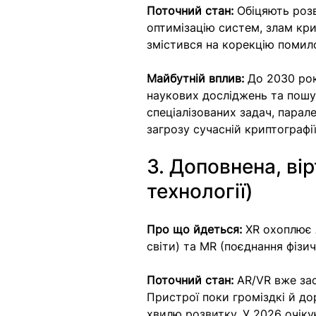
Поточний стан:
 Обіцяють роз
оптимізацію систем, злам кри
змістився на корекцію помило
Майбутній вплив:
 До 2030 ро
наукових досліджень та пошук
спеціалізованих задач, парал
загрозу сучасній криптографії
3. Доповнена, ві
технології)
Про що йдеться:
 XR охоплює 
світи) та MR (поєднання фізи
Поточний стан:
 AR/VR вже за
Пристрої поки громіздкі й доро
хвилю розвитку. У 2026 очіку