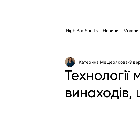
High Bar Shorts
Новини
Можлив
Катерина Мещерякова
3 вер
Технології 
винаходів, 