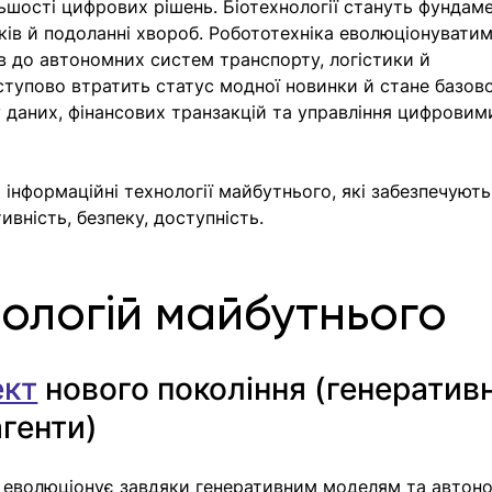
ьшості цифрових рішень. Біотехнології стануть фундам
іків й подоланні хвороб. Робототехніка еволюціонуватим
 до автономних систем транспорту, логістики й 
ступово втратить статус модної новинки й стане базов
 даних, фінансових транзакцій та управління цифровим
 інформаційні технології майбутнього, які забезпечують
вність, безпеку, доступність.
нологій майбутнього
ект
нового покоління (генератив
агенти)
І еволюціонує завдяки генеративним моделям та автон