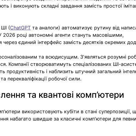
ють і виконують складні завдання замість простої імітац
 ШІ (
ChatGPT
 та аналоги) автоматизує рутину від напис
У 2026 році автономні агенти стануть масовішими, 
 через єдиний інтерфейс замість десятків окремих дод
ерсоналізованим та всюдисущим. З'являться розумні роб
ься. Компанії створюватимуть спеціалізованих ШІ-асисте
ть продуктивність і наблизить штучний загальний інтеле
та перекваліфікації робочої сили.
слення та квантові комп’ютери
мп'ютери використовують кубіти в стані суперпозиції, 
ння набагато швидше за класичні комп'ютери для певни