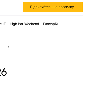
Підписуйтесь на розсилку
е IT
High Bar Weekend
Глосарій
26