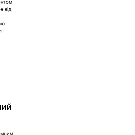
ентом 
е від 
ою 
и 
 
ний 
омним 