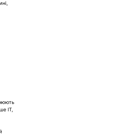
ні, 
 
 
інюють 
е IT, 
й 