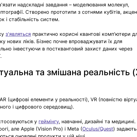
в'язати надскладні завдання – моделювання молекул, 
птографії. Створено прототипи з сотнями кубітів, акцен
к і стабільність систем.
ку 
з'являться
практично корисні квантові комп'ютери д
у нових ліків. Бізнес почне впроваджувати їх для 
ельно інвестуючи в постквантовий захист даних через 
.
ртуальна та змішана реальність 
AR (цифрові елементи у реальності), VR (повністю вірту
чного і цифрового середовищ).
стосовуються у 
геймінгу
, навчанні, дизайні та медицині.
гі, але Apple (Vision Pro) і Meta (
Oculus/Quest
) задають
ються оновлені продукти у цій ніші.