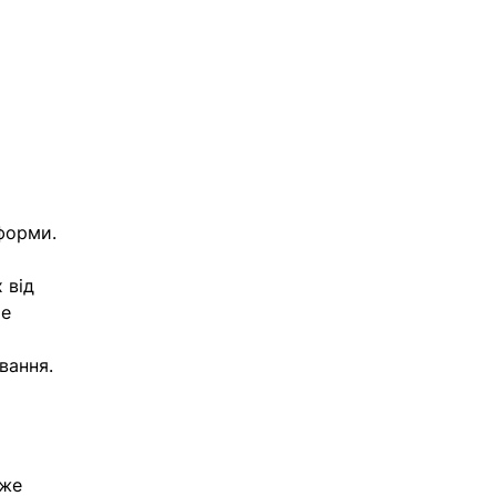
 
форми.
 від 
е 
вання.
же 