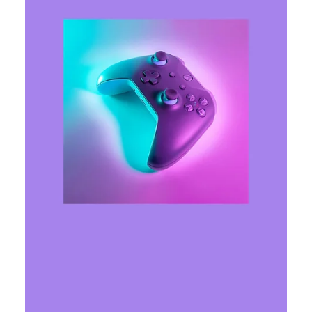
Ярослава Несисюк
19 черв.
Читати 1 хв
Baseten готує раунд фінансування
на $1,5 млрд після зростання
оцінки на 160%