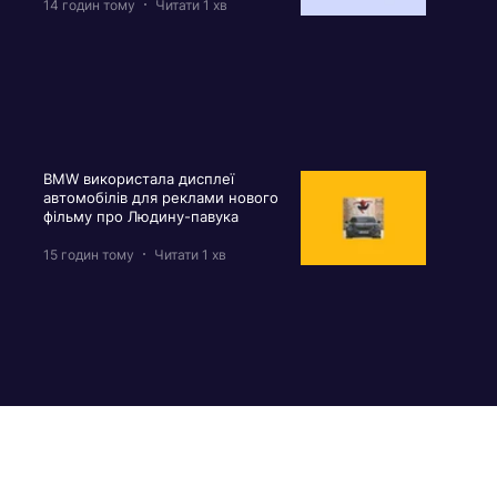
14 годин тому
Читати 1 хв
BMW використала дисплеї
автомобілів для реклами нового
фільму про Людину-павука
15 годин тому
Читати 1 хв