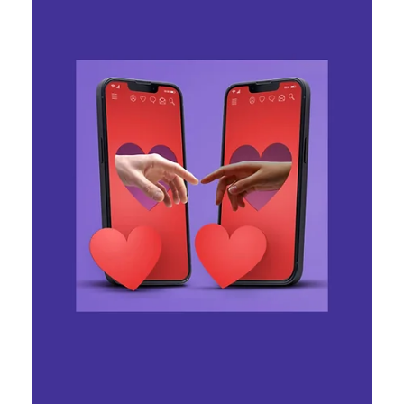
для зв'язку Starlink в Україні через
нові правила ЄС