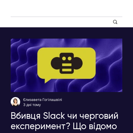
Єлизавета Гогілашвілі
3 дні тому
Вбивця Slack чи черговий
експеримент? Що відомо