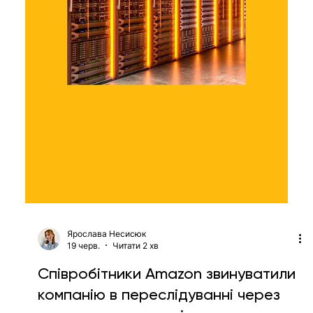
Ярослава Несисюк
19 черв.
Читати 1 хв
В Instagram з'явилися індивідуальні
підписи для слайдів каруселі