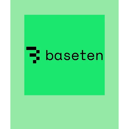
19 черв.
Читати 1 хв
Майже половина самотніх
американців негативно ставиться
до ШІ в романтичних стосунках