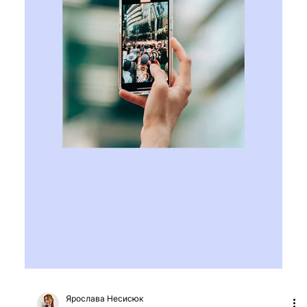
Ярослава Несисюк
19 черв.
Читати 1 хв
Snap створює нову компанію для
ШІ-ігор та інтерактивних сервісів