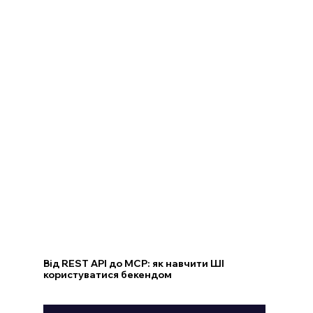
Від REST API до MCP: як навчити ШІ
користуватися бекендом