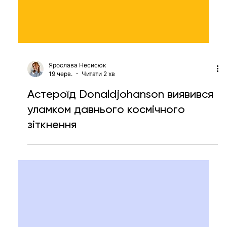
Ярослава Несисюк
19 черв.
Читати 2 хв
Астероїд Donaldjohanson виявився
уламком давнього космічного
зіткнення