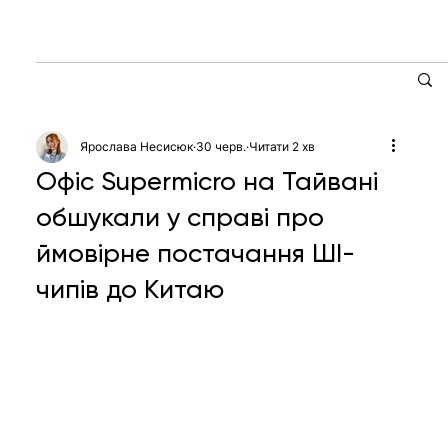
Ярослава Несисюк
30 черв.
Читати 2 хв
Офіс Supermicro на Тайвані
обшукали у справі про
ймовірне постачання ШІ-
чипів до Китаю