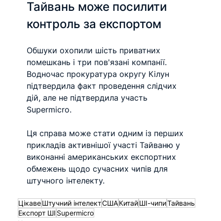
Тайвань може посилити 
контроль за експортом
Обшуки охопили шість приватних 
помешкань і три пов'язані компанії. 
Водночас прокуратура округу Кілун 
підтвердила факт проведення слідчих 
дій, але не підтвердила участь 
Supermicro.
Ця справа може стати одним із перших 
прикладів активнішої участі Тайваню у 
виконанні американських експортних 
обмежень щодо сучасних чипів для 
штучного інтелекту.
Цікаве
Штучний інтелект
США
Китай
ШІ-чипи
Тайвань
Експорт ШІ
Supermicro