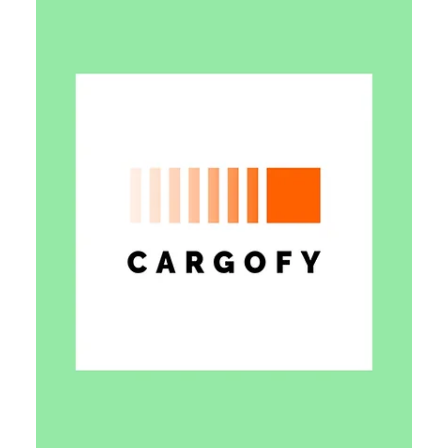
Таїсія Красноштан
18 черв.
Читати 5 хв