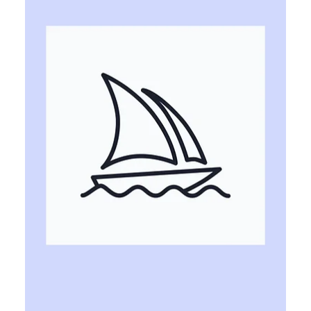
Ярослава Несисюк
18 черв.
Читати 2 хв
NASA обрала Relativity Space для
місії до Марса у 2028 році