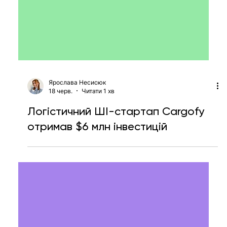
Асистент, агент чи чатбот: як не
плутатися в AI-термінах