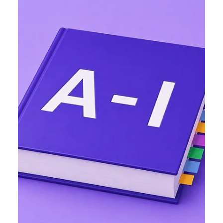
Ярослава Несисюк
18 черв.
Читати 1 хв
ChatGPT отримав центр керування
запланованими завданнями