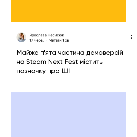
Ярослава Несисюк
18 черв.
Читати 1 хв
Anthropic стала першою ШІ-
компанією в коаліції з видалення
вуглецевих викидів