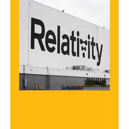
Акції Accenture обвалилися після
зниження прогнозу на тлі
поширення ШІ