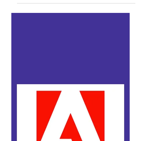
Ярослава Несисюк
18 черв.
Читати 1 хв
Молодь знову купує iPod через
втому від смартфонів