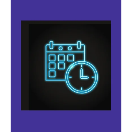
Ярослава Несисюк
18 черв.
Читати 2 хв
Midjourney представила
ультразвуковий сканер усього тіла