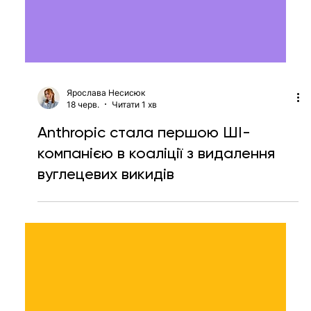
Ярослава Несисюк
18 черв.
Читати 1 хв
Логістичний ШІ-стартап Cargofy
отримав $6 млн інвестицій