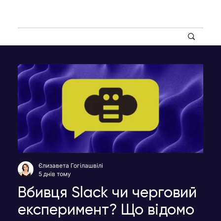
Єлизавета Гогілашвілі
5 днів тому
Вбивця Slack чи черговий
експеримент? Що відомо