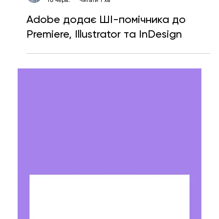
Ярослава Несисюк
18 черв.
Читати 1 хв
Adobe додає ШІ-помічника до
Premiere, Illustrator та InDesign