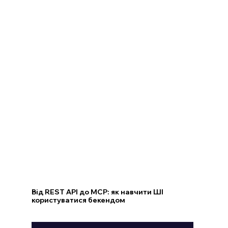
Від REST API до MCP: як навчити ШІ
користуватися бекендом