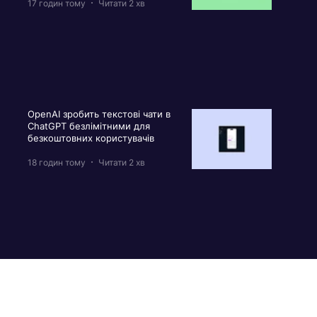
17 годин тому
Читати 2 хв
OpenAI зробить текстові чати в
ChatGPT безлімітними для
безкоштовних користувачів
18 годин тому
Читати 2 хв