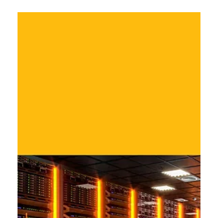
В Instagram з'явилися індивідуальні
підписи для слайдів каруселі