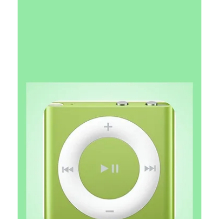
критику датацентрів