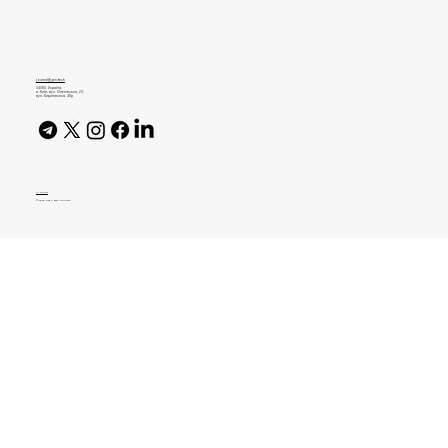
Матриця Ейзенхауера без фанатизму:
як адаптувати під віддалену роботу
journal@gen.tech
04080, Україна,
м. Київ, вул. Оленівська, 23,​
вул. Кирилівська, 40р
AI Policy
© 2026 High Bar Journal