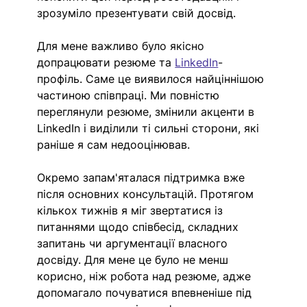
зрозуміло презентувати свій досвід.
Для мене важливо було якісно 
допрацювати резюме та 
LinkedIn
-
профіль. Саме це виявилося найціннішою 
частиною співпраці. Ми повністю 
переглянули резюме, змінили акценти в 
LinkedIn і виділили ті сильні сторони, які 
раніше я сам недооцінював.
Окремо запам'яталася підтримка вже 
після основних консультацій. Протягом 
кількох тижнів я міг звертатися із 
питаннями щодо співбесід, складних 
запитань чи аргументації власного 
досвіду. Для мене це було не менш 
корисно, ніж робота над резюме, адже 
допомагало почуватися впевненіше під 