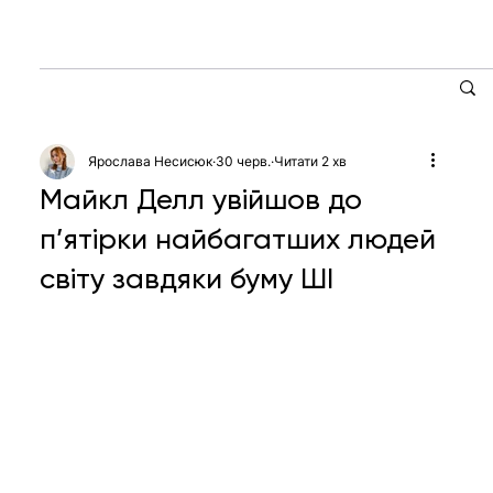
Ярослава Несисюк
30 черв.
Читати 2 хв
Майкл Делл увійшов до
п’ятірки найбагатших людей
світу завдяки буму ШІ