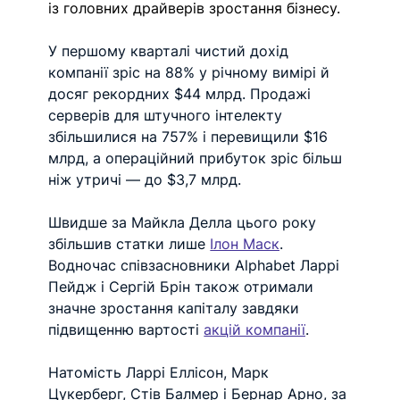
із головних драйверів зростання бізнесу.
У першому кварталі чистий дохід 
компанії зріс на 88% у річному вимірі й 
досяг рекордних $44 млрд. Продажі 
серверів для штучного інтелекту 
збільшилися на 757% і перевищили $16 
млрд, а операційний прибуток зріс більш 
ніж утричі — до $3,7 млрд.
Швидше за Майкла Делла цього року 
збільшив статки лише 
Ілон Маск
. 
Водночас співзасновники Alphabet Ларрі 
Пейдж і Сергій Брін також отримали 
значне зростання капіталу завдяки 
підвищенню вартості 
акцій компанії
.
Натомість Ларрі Еллісон, Марк 
Цукерберг, Стів Балмер і Бернар Арно, за 