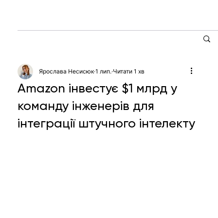
Ярослава Несисюк
1 лип.
Читати 1 хв
Amazon інвестує $1 млрд у
команду інженерів для
інтеграції штучного інтелекту