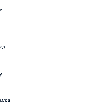
и 
мує 
у 
 млрд  