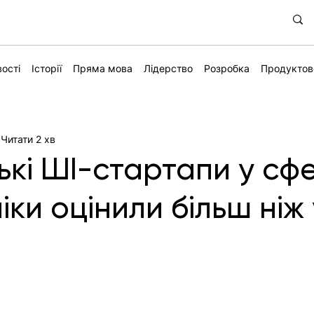
ості
Історії
Пряма мова
Лідерство
Розробка
Продуктов
Читати 2 хв
ькі ШІ-стартапи у сфе
ки оцінили більш ніж 