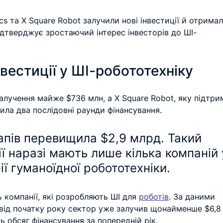
cs та X Square Robot залучили нові інвестиції й отримал
ідтверджує зростаючий інтерес інвесторів до ШІ-
вестиції у ШІ-робототехніку
залучення майже $736 млн, а X Square Robot, яку підтри
ила два послідовні раунди фінансування. 
апів перевищила $2,9 млрд. Такий 
ії наразі мають лише кілька компаній 
ії гуманоїдної робототехніки.
 компанії, які розробляють ШІ для 
роботів
. За даними 
, від початку року сектор уже залучив щонайменше $6,8
ь обсяг фінансування за попередній рік.