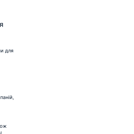
я 
и для 
паній, 
 
кож 
. 