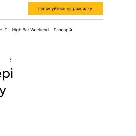
Підписуйтесь на розсилку
е IT
High Bar Weekend
Глосарій
рі
у