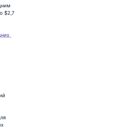
дним 
о $2,7 
дних 
ий 
ля 
их 