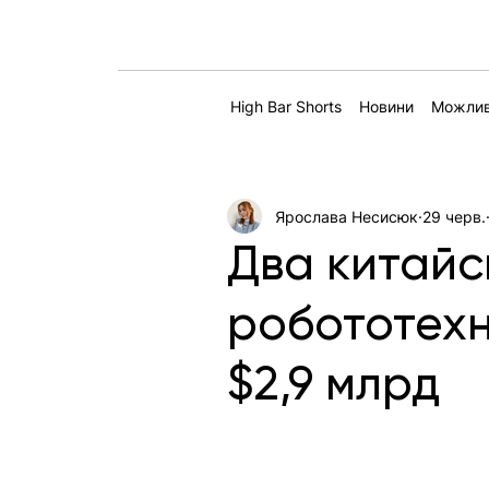
High Bar Shorts
Новини
Можлив
Ярослава Несисюк
29 черв.
Два китайс
робототехні
$2,9 млрд