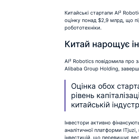
Китайські стартапи AI² Roboti
оцінку понад $2,9 млрд, що п
робототехніки.
Китай нарощує ін
AI² Robotics повідомила про 
Alibaba Group Holding, заверш
Оцінка обох старт
рівень капіталізац
китайській індустр
Інвестори активно фінансують
аналітичної платформи ITjuzi
інвестицій, що перевищує вес