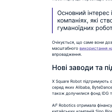
Основний інтерес 
компаніях, які ст
гуманоїдних робот
Очікується, що саме вони до
масштабного 
використання н
впровадження.
Нові заводи та п
X Square Robot підтримують о
серед яких Alibaba, ByteDance
також долучилися фонд IDG т
AI² Robotics отримала фінансу
китайських компаній Sino Biop