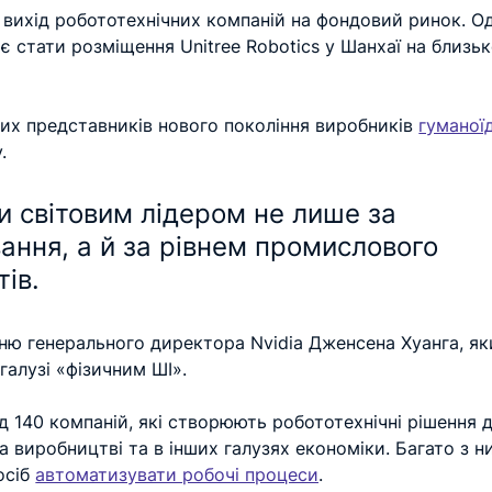
вихід робототехнічних компаній на фондовий ринок. О
є стати розміщення Unitree Robotics у Шанхаї на близьк
их представників нового покоління виробників 
гуманої
.
и світовим лідером не лише за 
ання, а й за рівнем промислового 
ів. 
нню генерального директора Nvidia Дженсена Хуанга, як
галузі «фізичним ШІ».
д 140 компаній, які створюють робототехнічні рішення д
виробництві та в інших галузях економіки. Багато з н
сіб 
автоматизувати робочі процеси
.