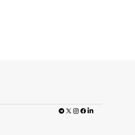
т Apple, який
 Vision Pro,
до OpenAI