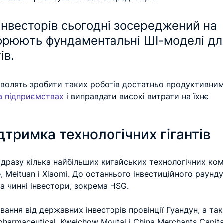
інвесторів сьогодні зосереджений на 
ворюють фундаментальні ШІ-моделі дл
ів.
зволять зробити таких роботів достатньо продуктивним
а підприємствах
 і виправдати високі витрати на їхнє 
ідтримка технологічних гігантів
дразу кілька найбільших китайських технологічних ком
, Meituan і Xiaomi. До останнього інвестиційного раунду
а чинні інвестори, зокрема HSG.
вання від державних інвесторів провінції Гуандун, а та
harmaceutical, Kweichow Moutai і China Merchants Capital