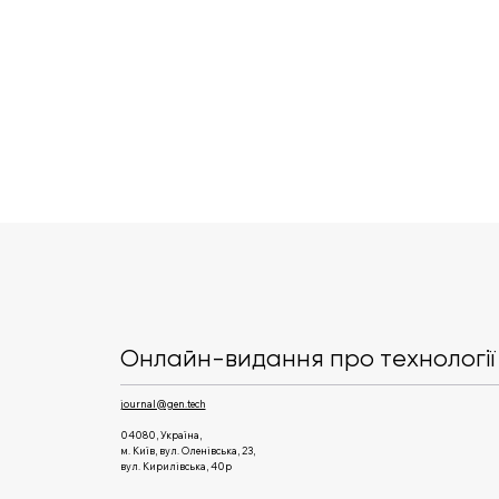
Suno відкрила програму
для артистів, але просить
широкі права на їхню
Онлайн-видання про технології 
музику
journal@gen.tech
04080, Україна,
м. Київ, вул. Оленівська, 23,​
вул. Кирилівська, 40р