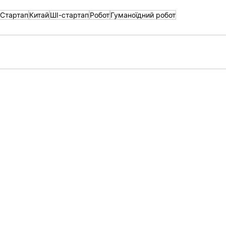
Стартап
Китай
ШІ-стартап
Робот
Гуманоїдний робот