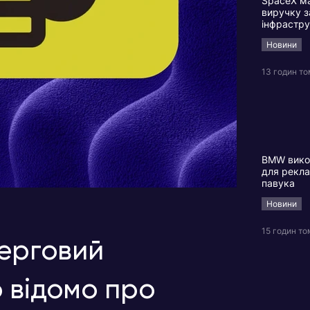
SpaceX м
виручку з
інфрастр
Новини
13 годин т
BMW викор
для рекла
павука
Новини
15 годин то
черговий
 відомо про