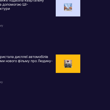
айже подвоїла квартальну
а допомогою ШІ-
уктури
ому
истала дисплеї автомобілів
ми нового фільму про Людину-
му