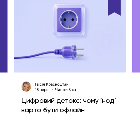
Таїсія Красноштан
28 черв.
Читати 3 хв
а
Цифровий детокс: чому іноді
варто бути офлайн