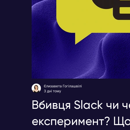
Єлизавета Гогілашвілі
3 дні тому
Вбивця Slack чи 
експеримент? Що