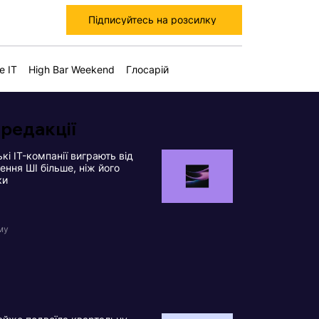
Підписуйтесь на розсилку
е IT
High Bar Weekend
Глосарій
 редакції
кі IT-компанії виграють від
ння ШІ більше, ніж його
ки
му