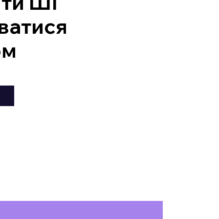
ити ШІ
ватися
ом