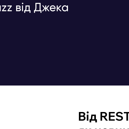
zz від Джека
Від REST