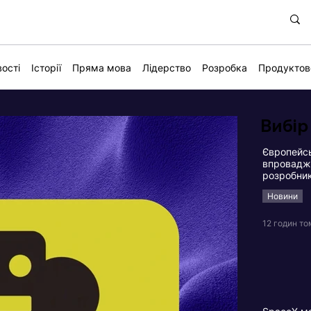
ості
Історії
Пряма мова
Лідерство
Розробка
Продуктов
Вибір
Європейсь
впровадже
розробни
Новини
12 годин то