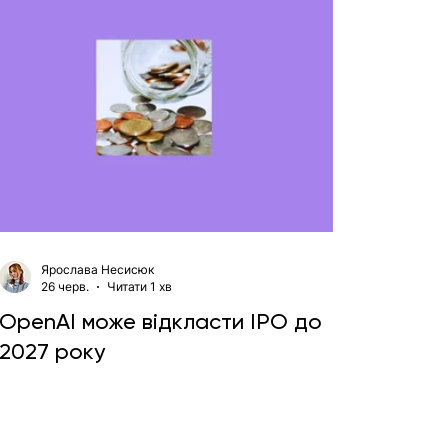
Ярослава Несисюк
26 черв.
Читати 1 хв
OpenAI може відкласти IPO до
2027 року