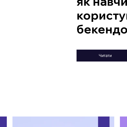
як навч
користу
бекенд
Читати