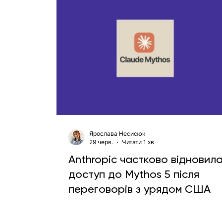
Ярослава Несисюк
29 черв.
Читати 1 хв
Anthropic частково відновил
доступ до Mythos 5 після
переговорів з урядом США