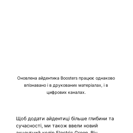
Оновлена айдентика Boosters працює однаково 
впізнавано і в друкованих матеріалах, і в 
цифрових каналах. 
Щоб додати айдентиці більше глибини та 
сучасності, ми також ввели 
новий 
акцентний колір Electric Green
. Він 