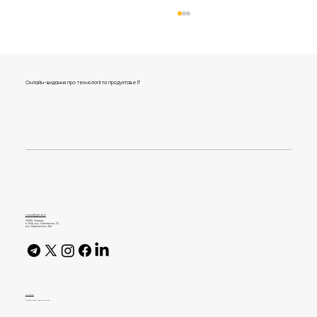
Онлайн-видання про технології та продуктове IT
Захмарний сервіс, фокус на відео і
омніканальність. 5 інсайтів про бренди
і маркетинг у Китаї
journal@gen.tech
04080, Україна,
м. Київ, вул. Оленівська, 23,​
вул. Кирилівська, 40р
AI Policy
© 2026 High Bar Journal