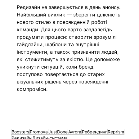
Редизайн не завершується в день анонсу. 
Найбільший виклик — зберегти цілісність 
нового стилю в повсякденній роботі 
команди. Для цього варто заздалегідь 
продумати процеси: створити зрозумілі 
гайдлайни, шаблони та внутрішні 
інструменти, а також призначити людей, 
які стежитимуть за якістю. Це допоможе 
уникнути ситуацій, коли бренд 
поступово повертається до старих 
візуальних рішень через повсякденні 
компроміси.
Boosters
Promova
JustDone
Avrora
Ребрендинг
Reprism
Редизайн
Дизайн-система