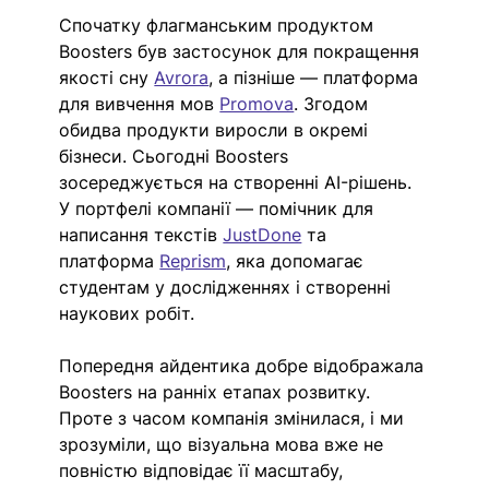
Спочатку флагманським продуктом 
Boosters був застосунок для покращення 
якості сну 
Avrora
, а пізніше — платформа 
для вивчення мов 
Promova
. Згодом 
обидва продукти виросли в окремі 
бізнеси. Сьогодні Boosters 
зосереджується на створенні AI-рішень. 
У портфелі компанії — помічник для 
написання текстів 
JustDone
 та 
платформа 
Reprism
, яка допомагає 
студентам у дослідженнях і створенні 
наукових робіт
. 
Попередня айдентика добре відображала 
Boosters на ранніх етапах розвитку. 
Проте з часом компанія змінилася, і ми 
зрозуміли, що візуальна мова вже не 
повністю відповідає її масштабу, 