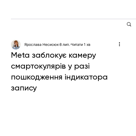
Ярослава Несисюк
8 лип.
Читати 1 хв
Meta заблокує камеру
смартокулярів у разі
пошкодження індикатора
запису