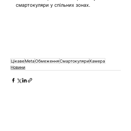
смартокуляри у спільних зонах.
Цікаве
Meta
Обмеження
Смартокуляри
Камера
Новини