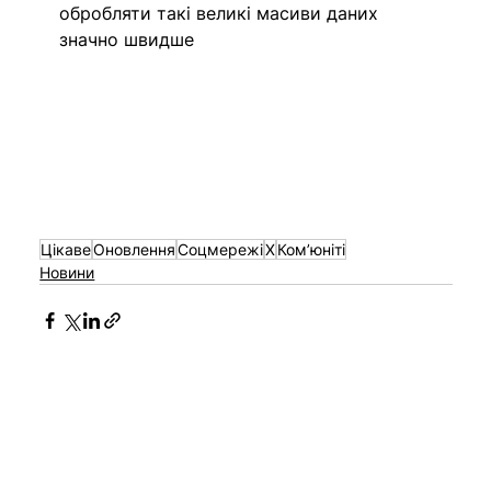
обробляти такі великі масиви даних 
значно швидше
Цікаве
Оновлення
Соцмережі
X
Ком’юніті
Новини