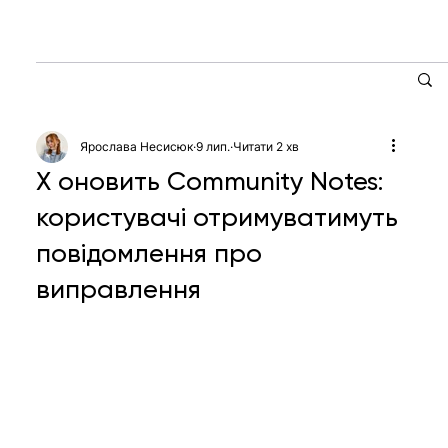
Ярослава Несисюк
9 лип.
Читати 2 хв
X оновить Community Notes:
користувачі отримуватимуть
повідомлення про
виправлення