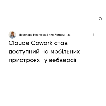
Ярослава Несисюк
8 лип.
Читати 1 хв
Claude Cowork став
доступний на мобільних
пристроях і у вебверсії