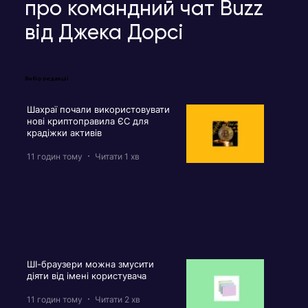
про командний чат Buzz
від Джека Дорсі
Вибір редакції
Шахраї почали використовувати
нові криптоправила ЄС для
крадіжки активів
11 годин тому
Читати 1 хв
ШІ-браузери можна змусити
діяти від імені користувача
11 годин тому
Читати 2 хв