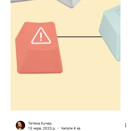
розвивається компанія PlantIn