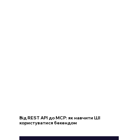
Від REST API до MCP: як навчити ШІ
користуватися бекендом