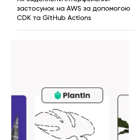
Катерина Шевченко
20 черв. 2023 р.
Читати 7 хв
Як задеплоїти інтерфейсний
застосунок на AWS за допомогою
CDK та GitHub Actions