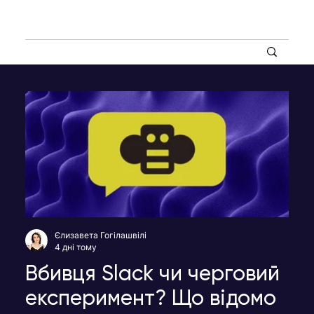
Єлизавета Гогілашвілі
4 дні тому
Вбивця Slack чи черговий
експеримент? Що відомо