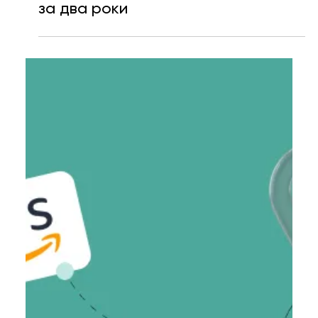
Катерина Мещерякова
28 черв. 2023 р.
Читати 2 хв
Headway увійшов до 50
найкращих стартапів Європи з
потенціалом стати «єдинорогом»
за два роки