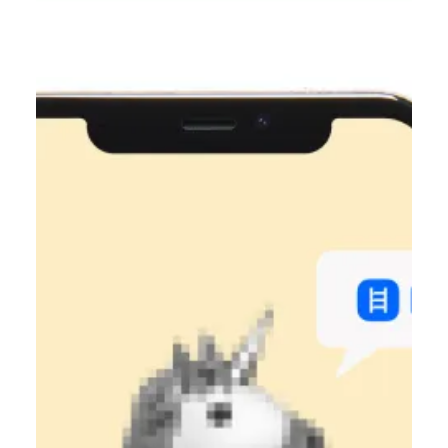
Катерина Шевченко
29 черв. 2023 р.
Читати 10 хв
Cпівбесіда DevOps для Junior,
Middle, Senior: 180+ питань