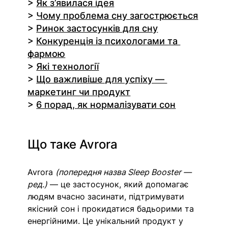
> 
Як з’явилася ідея
> 
Чому проблема сну загострюється
> 
Ринок застосунків для сну
> 
Конкуренція із психологами та 
фармою
> 
Які технології
> 
Що важливіше для успіху — 
маркетинг чи продукт
> 
6 порад, як нормалізувати сон
Що таке Avrora
Avrora 
(попередня назва Sleep Booster — 
ред.)
 — це застосунок, який допомагає 
людям вчасно засинати, підтримувати 
якісний сон і прокидатися бадьорими та 
енергійними. Це унікальний продукт у 