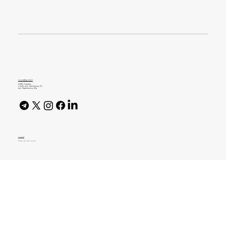
Пряма мова. CEO Boosters — про MVP,
цінності та режим фотооб’єктива
journal@gen.tech
04080, Україна,
м. Київ, вул. Оленівська, 23,​
вул. Кирилівська, 40р
AI Policy
© 2026 High Bar Journal