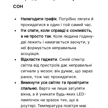
сон
Налагодити графік
. Потрібно лягати й 
прокидатися в один і той самий час.
Іти спати, коли справді є сонливість, 
а не просто так
. Коли людина годину-
дві лежить і намагається заснути, у 
неї формується неправильна 
асоціація.
Відкласти гаджети
. Синій спектр 
світла від пристроїв дає неправильні 
сигнали у мозок: він думає, що зараз 
ранок, тож час прокидатися.
Вимкнути усе світло та провітрити 
спальню
.
Варто не лише затуляти 
вікна, а й уникати будь-яких LED-
лампочок на зразок тих, що в 
роутері. Температура повітря має 