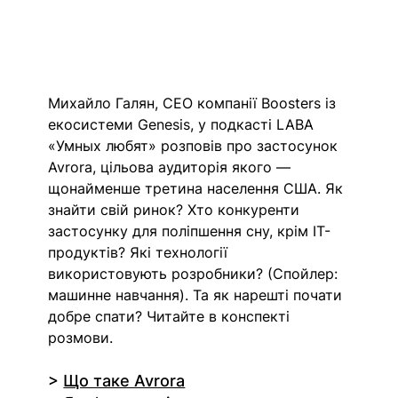
Михайло Галян, СЕО компанії Boosters із 
екосистеми Genesis, у подкасті LABA 
«Умных любят» розповів про застосунок 
Avrora, цільова аудиторія якого — 
щонайменше третина населення США. Як 
знайти свій ринок? Хто конкуренти 
застосунку для поліпшення сну, крім IT-
продуктів? Які технології 
використовують розробники? (Спойлер: 
машинне навчання). Та як нарешті почати 
добре спати? Читайте в конспекті 
розмови.
> 
Що таке Avrora