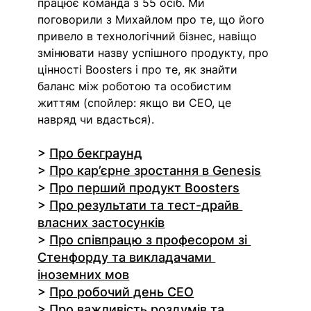
працює команда з 55 осіб. Ми 
поговорили з Михайлом про те, що його 
привело в технологічний бізнес, навіщо 
змінювати назву успішного продукту, про 
цінності Boosters і про те, як знайти 
баланс між роботою та особистим 
життям (спойлер: якщо ви СЕО, це 
навряд чи вдасться).
> 
Про бекграунд
> 
Про кар’єрне зростання в Genesis
> 
Про перший продукт Boosters
> 
Про результати та тест-драйв 
власних застосунків
> 
Про співпрацю з професором зі 
Стенфорду та викладачами 
іноземних мов
> 
Про робочий день СЕО
> 
Про важливість роздумів та 