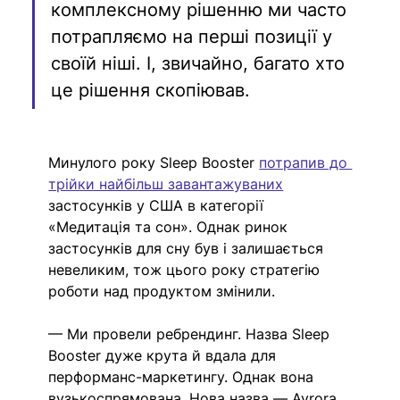
комплексному рішенню ми часто 
потрапляємо на перші позиції у 
своїй ніші. І, звичайно, багато хто 
це рішення скопіював.
Минулого року Sleep Booster 
потрапив до 
трійки найбільш завантажуваних
застосунків у США в категорії 
«Медитація та сон». Однак ринок 
застосунків для сну був і залишається 
невеликим, тож цього року стратегію 
роботи над продуктом змінили.
— Ми провели ребрендинг. Назва Sleep 
Booster дуже крута й вдала для 
перформанс-маркетингу. Однак вона 
вузькоспрямована. Нова назва — Avrora 