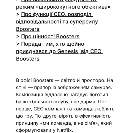
режим «ширококутного об’єктива»
> 
Про функції СЕО, розподіл 
відповідальності та суперсилу 
Boosters
> 
Про цінності Boosters
> 
Порада тим, хто щойно 
приєднався до Genesis, від СЕО 
Boosters
В офісі Boosters — світло й просторо. На 
стіні — прапор із зображенням самурая. 
Композиція віддалено нагадує логотип 
баскетбольного клубу, і не дарма. По-
перше, СЕО компанії та команда люблять 
цю гру. По-друге, вірять в ефективність 
принципу «ми команда, а не сім’я», який 
сформулювали у Netflix.