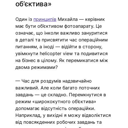
об’єктива»
Один із 
принципів
 Михайла — керівник 
має бути об’єктивом фотоапарату. Це 
означає, що інколи важливо зануритися 
в деталі та присвятити час операційним 
питанням, а іноді — відійти в сторону, 
увімкнути helicopter view та подивитися 
на бізнес в цілому. Як перемикатися між 
двома режимами?
— Час для роздумів надзвичайно 
важливий. Але коли багато поточних 
завдань — це складно. Перемкнутися в 
режим «ширококутного об’єктива» 
допомагає відсутність операційки. 
Наприклад, у вихідні я можу відволіктися 
від повсякденних робочих завдань та 