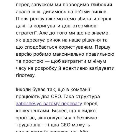
перед запуском ми проводимо глибокий 
аналіз ніші, дивимось на об’єми ринків. 
Після релізу вже можемо збирати перші 
дані та коригувати довготермінові 
стратегії. Але до того ми ще не знаємо, 
як відреагує ринок на наше рішення та 
що сподобається користувачам. Першу 
версію робимо максимально правильною 
та простою — щоб витратити мінімум 
часу на розробку й ефективно валідувати 
гіпотезу. 
Інколи буває так, що в компанії 
працюють два СЕО. Така структура 
забезпечує вагому перевагу
 перед 
конкурентами. Бізнес, що швидко 
зростає, зіштовхується з безліччю 
труднощів — і два СЕО можуть 
вирішувати їх паралельно. Або 