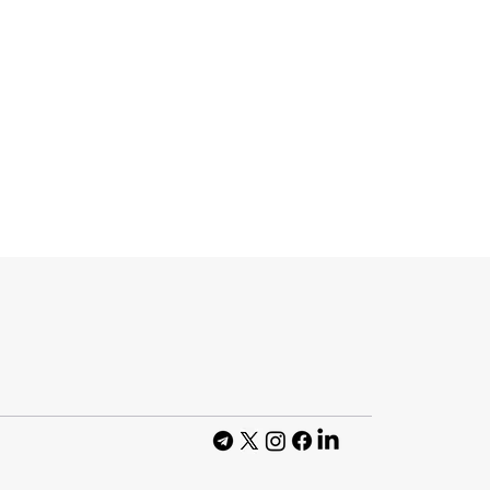
знесу й
000 студентів
 в
х, як
IT-продукти