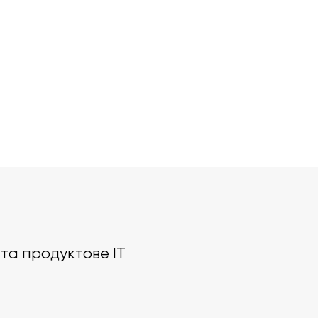
Угода Jiji та Cars45, реліз
Співпраця бі
нового продукту, спільні
держави: 60 
курси з українськими ЗВО.
вивчатимуть
та продуктове IT
Головні новини року
університета
створювати 