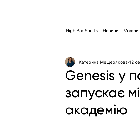
High Bar Shorts
Новини
Можлив
Катерина Мещерякова
12 се
Genesis у 
запускає м
академію