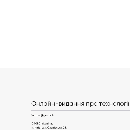
У КПІ стартують курси з
розробки ігор та
архітектури
Онлайн-видання про технології 
високонавантажених
систем від Genesis
journal@gen.tech
04080, Україна,
м. Київ, вул. Оленівська, 23,​