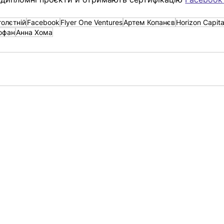
олєтній
Facebook
Flyer One Ventures
Артем Копанєв
Horizon Capita
офан
Анна Хома