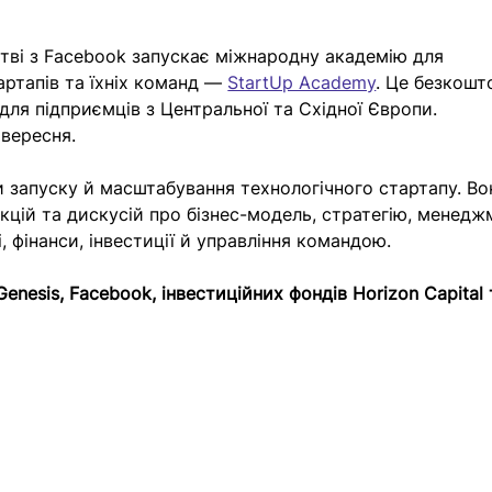
стві з Facebook запускає міжнародну академію для 
артапів та їхніх команд — 
StartUp Academy
. Це безкошт
ля підприємців з Центральної та Східної Європи. 
вересня.
 запуску й масштабування технологічного стартапу. Во
кцій та дискусій про бізнес-модель, стратегію, менеджм
, фінанси, інвестиції й управління командою.
enesis, Facebook, інвестиційних фондів Horizon Capital 