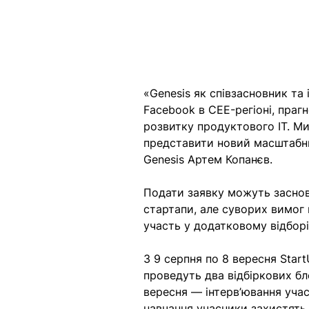
«Genesis як співзасновник та 
Facebook в CEE-регіоні, праг
розвитку продуктового IT. Ми 
представити новий масштабни
Genesis Артем Копанєв.
Подати заявку можуть заснов
стартапи, але суворих вимог
участь у додатковому відборі
З 9 серпня по 8 вересня Star
проведуть два відбіркових бл
вересня — інтерв’ювання учас
навчання учасники захистять