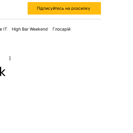
Підписуйтесь на розсилку
е IT
High Bar Weekend
Глосарій
k