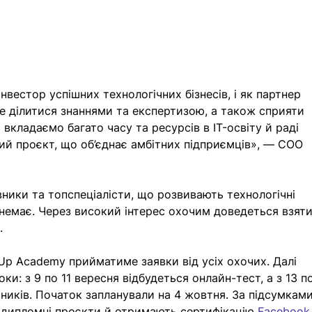
інвестор успішних технологічних бізнесів, і як партнер 
не ділитися знаннями та експертизою, а також сприяти 
вкладаємо багато часу та ресурсів в IT-освіту й раді 
й проєкт, що об’єднає амбітних підприємців», — COO 
ники та топспеціалісти, що розвивають технологічні 
 немає. Через високий інтерес охочим доведеться взяти
.
tUp Academy прийматиме заявки від усіх охочих. Далі 
оки: 
з 9 по 11 вересня відбудеться онлайн-тест, а з 13 п
ників.
 Початок запланували на 4 жовтня. За підсумками
 дипломні проєкти й отримають сертифікацію 
Facebook