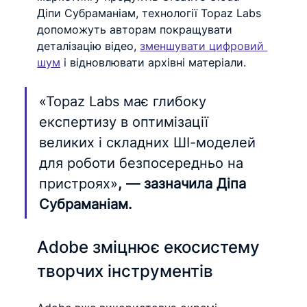
Діпи Субраманіам, технології Topaz Labs 
допоможуть авторам покращувати 
деталізацію відео, 
зменшувати цифровий 
шум
 і відновлювати архівні матеріали.
«Topaz Labs має глибоку 
експертизу в оптимізації 
великих і скла
д
них ШІ-моделей 
для роботи безпосередньо на 
пристроях»
, — зазначила Діпа 
Субраманіам.
Adobe зміцнює екосистему 
творчих інструментів