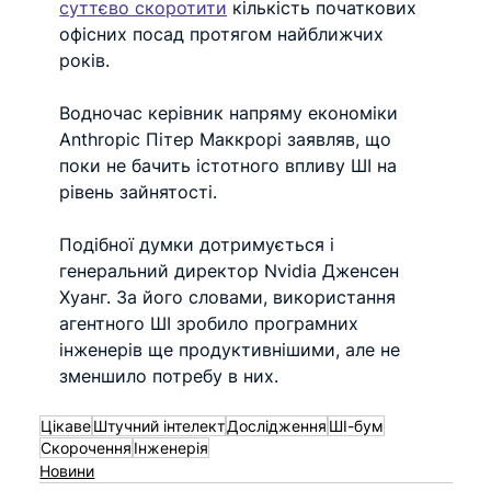
суттєво скоротити
 кількість початкових 
офісних посад протягом найближчих 
років.
Водночас керівник напряму економіки 
Anthropic Пітер Маккрорі заявляв, що 
поки не бачить істотного впливу ШІ на 
рівень зайнятості.
Подібної думки дотримується і 
генеральний директор Nvidia Дженсен 
Хуанг. За його словами, використання 
агентного ШІ зробило програмних 
інженерів ще продуктивнішими, але не 
зменшило потребу в них.
Цікаве
Штучний інтелект
Дослідження
ШІ-бум
Скорочення
Інженерія
Новини