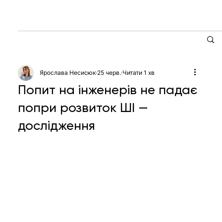
Ярослава Несисюк
25 черв.
Читати 1 хв
Попит на інженерів не падає
попри розвиток ШІ —
дослідження