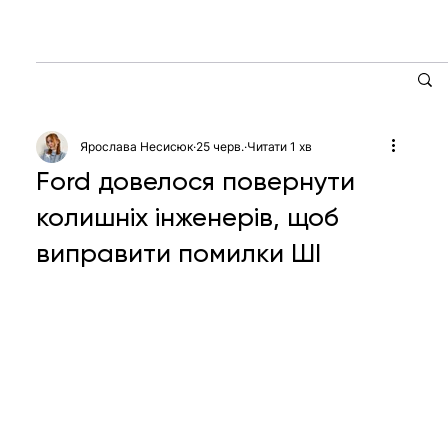
Ярослава Несисюк
25 черв.
Читати 1 хв
Ford довелося повернути
колишніх інженерів, щоб
виправити помилки ШІ