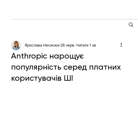
Ярослава Несисюк
26 черв.
Читати 1 хв
Anthropic нарощує
популярність серед платних
користувачів ШІ