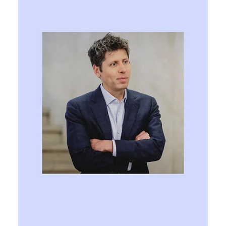
альянс для свторення відкритих
інструментів безпеки ШІ