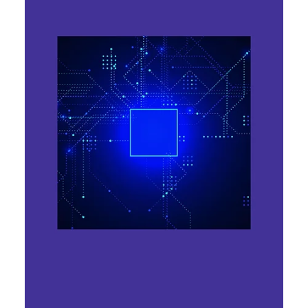
У США планують збудувати
найбільший у світі ШІ-датацентр
вартістю понад $500 млрд