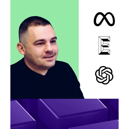
Ярослава Несисюк
7 лип.
Читати 1 хв
DeepSeek створює власний ШІ-
чип, щоб зменшити залежність від
Nvidia