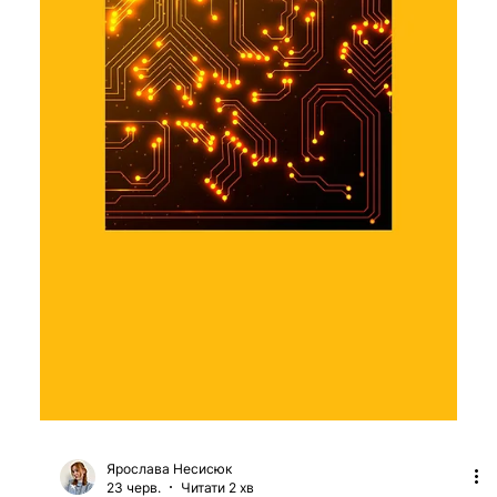
Ярослава Несисюк
24 черв.
Читати 1 хв
OpenAI представила власний ШІ-
чип Jalapeno, створений разом із
Broadcom