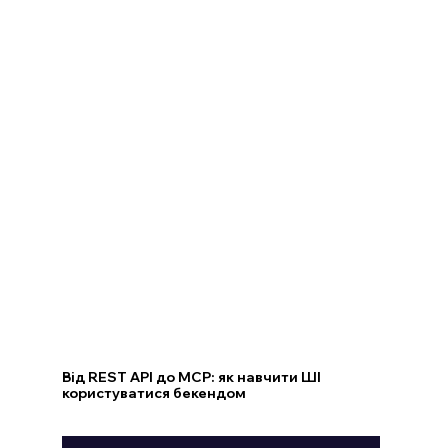
Від REST API до MCP: як навчити ШІ
користуватися бекендом