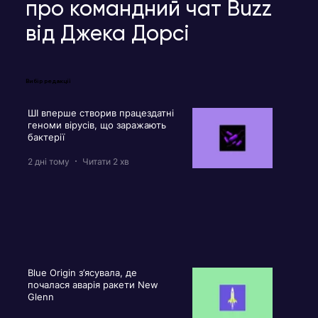
про командний чат Buzz
від Джека Дорсі
Вибір редакції
ШІ вперше створив працездатні
геноми вірусів, що заражають
бактерії
2 дні тому
Читати 2 хв
Blue Origin з’ясувала, де
почалася аварія ракети New
Glenn