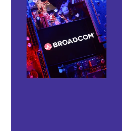
Єлизавета Гогілашвілі
3 лип.
Читати 3 хв
Розробка Meta зчитує мозкові
сигнали, ціни на Apple зростають
через ШІ, OpenAI випускає чип