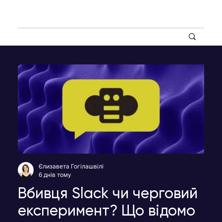
Єлизавета Гогілашвілі
6 днів тому
Вбивця Slack чи черговий
експеримент? Що відомо