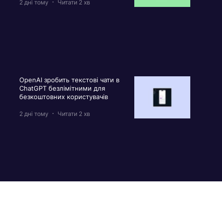
2 дні тому
Читати 2 хв
OpenAI зробить текстові чати в
ChatGPT безлімітними для
безкоштовних користувачів
2 дні тому
Читати 2 хв