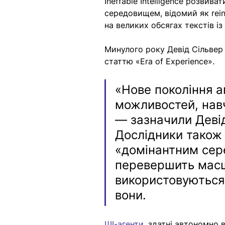
Ineffable Intelligence розвив
середовищем, відомий як reinf
на великих обсягах текстів і
Минулого року Девід Сільвер
статтю «Era of Experience».
«Нове покоління а
можливостей, навч
— зазначили Девід 
Дослідники також 
«домінантним сер
перевершить масш
використовуються
вони.
ШІ-агенти
, здатні автономно 