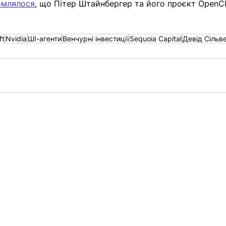
омлялося
, що 
Пітер Штайнбергер та його проєкт OpenC
ft
Nvidia
ШІ-агенти
Венчурні інвестиції
Sequoia Capital
Девід Сільв