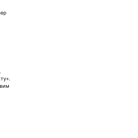
вер 
, 
ту». 
овим 
 