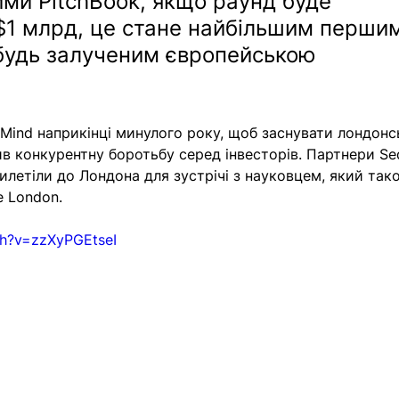
ими PitchBook, якщо раунд буде 
 $1 млрд, це стане найбільшим перши
будь залученим європейською 
Mind наприкінці минулого року, щоб заснувати лондонс
ив конкурентну боротьбу серед інвесторів. Партнери Se
илетіли до Лондона для зустрічі з науковцем, який так
e London.
ch?v=zzXyPGEtseI