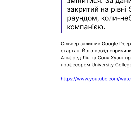
змінитися. За дан
закритий на рівні
раундом, коли-не
компанією.
Сільвер залишив Google Deep
стартап. Його відхід спричин
Альфред Лін та Соня Хуанг пр
професором University Colleg
https://www.youtube.com/wat