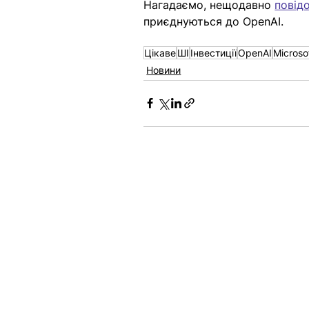
Нагадаємо, нещодавно 
повід
приєднуються до OpenAI. 
Цікаве
ШІ
Інвестиції
OpenAI
Microso
Новини