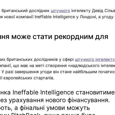
s, британський дослідник 
штучного
 інтелекту Девід Сіль
нової компанії Ineffable Intelligence у Лондоні, а угоду 
ння може стати рекордним для 
них британських дослідників у сфері 
штучного інтелекту
мпанії, що має на меті створення «надлюдського інтелек
. У разі завершення угоди він стане найбільшим початк
ії європейських стартапів.
нка Ineffable Intelligence становитиме
ез урахування нового фінансування. 
ть, а фінальні умови можуть 