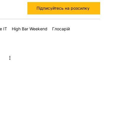
Підписуйтесь на розсилку
е IT
High Bar Weekend
Глосарій