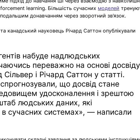
атиме підхід до навчання ШІ через взаємодію з навколишн
orcement learning. Більшість сучасних 
моделей
 треную
з подальшим донавчанням через зворотний зв’язок.
 та канадський науковець Річард Саттон опублікували 
гентів набуде надлюдських 
аючись переважно на основі досвіду
Сільвер і Річард Саттон у статті. 
спрогнозували, що досвід стане 
едовищем удосконалення і зрештою 
таб людських даних, які 
 в сучасних системах», — написали 
виконувати складні завдання за людськими інструкціями