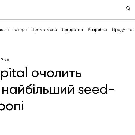
ості
Історії
Пряма мова
Лідерство
Розробка
Продуктов
 2 хв
pital очолить
 найбільший seed-
ропі