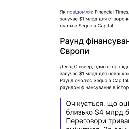
Як 
повідомляє
 Financial Time
залучає $1 млрд для створення 
очолює Sequoia Capital.
Раунд фінансува
Європи
Девід Сільвер, один із провід
залучає $1 млрд для нової ко
Раунд очолює Sequoia Capital
раундом фінансування в істор
Очікується, що оці
близько $4 млрд б
Переговори триваю