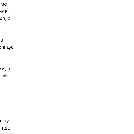
име 
ися, 
я, а 
в 
рів цю 
и, а 
тій 
итку 
п до 