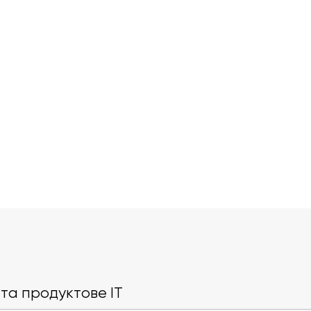
Пітер Штайнбергер та
Ринок ШІ кип
його проєкт OpenClaw
OpenAI і деб
приєднуються до OpenAI
Gemini, Cla
та продуктове IT