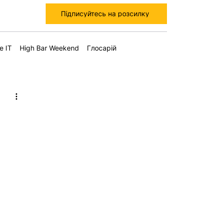
Підписуйтесь на розсилку
е IT
High Bar Weekend
Глосарій