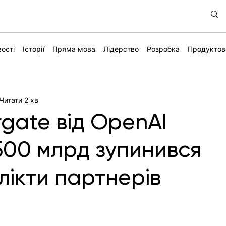
ості
Історії
Пряма мова
Лідерство
Розробка
Продуктов
Читати 2 хв
rgate від OpenAI
500 млрд зупинився
лікти партнерів