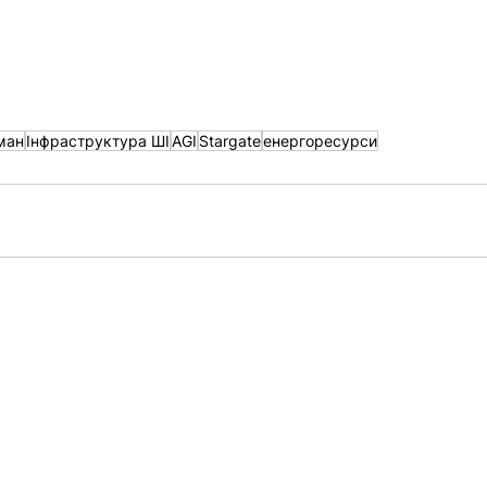
ман
Інфраструктура ШІ
AGI
Stargate
енергоресурси