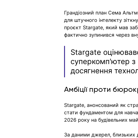
Грандіозний план Сема Альтма
для штучного інтелекту зіткн
проєкт Stargate, який мав за
фактично зупинився через вну
Stargate оцінював
суперкомп'ютер з 
досягнення технол
Амбіції проти бюрок
Stargate, анонсований як стра
стати фундаментом для навча
2026 року на будівельних ма
За даними джерел, близьких д