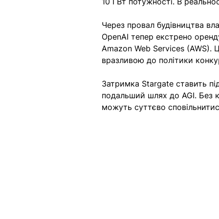
10 ГВт потужності. В реальнос
Через провал будівництва вла
OpenAI тепер екстрено оренду
Amazon Web Services (AWS). 
вразливою до політики конкур
Затримка Stargate ставить пі
подальший шлях до AGI. Без 
можуть суттєво сповільнитис