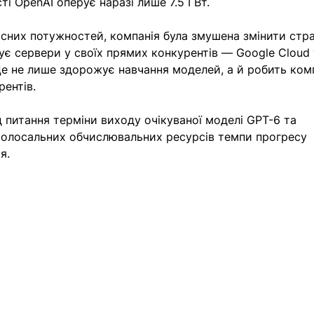
ті OpenAI оперує наразі лише 7.5 ГВт.
сних потужностей, компанія була змушена змінити стра
є сервери у своїх прямих конкурентів — Google Cloud 
Це не лише здорожує навчання моделей, а й робить ком
ентів.
д питання терміни виходу очікуваної моделі GPT-6 та 
колосальних обчислювальних ресурсів темпи прогресу 
я.