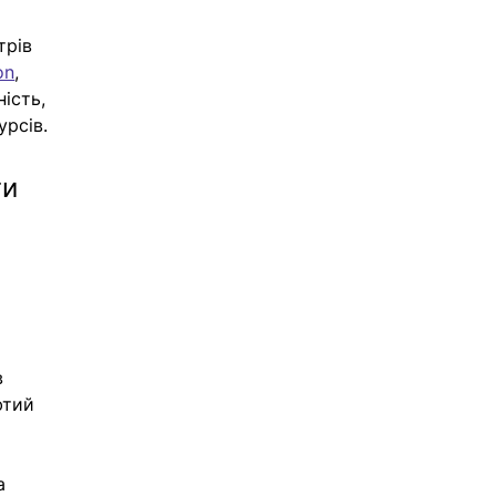
трів 
on
, 
ість, 
урсів.
и 
в 
ютий 
а 