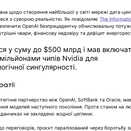
на щодо створення найбільшої у світі мережі дата-цен
увся з суворою реальністю. Як повідомляє 
The Informati
безпечити OpenAI безпрецедентну обчислювальну потужн
трішні чвари, фінансову недовіру та дефіцит енергорес
ся у суму до $500 млрд і мав включат
мільйонами чипів Nvidia для 
огічної сингулярності.
ратії
тегічне партнерство між OpenAI, SoftBank та Oracle, ма
ння моделей наступного покоління. Проте станом на л
йданчиках не закладено жодної цеглини.
о переговорів, проєкт паралізований через боротьбу з