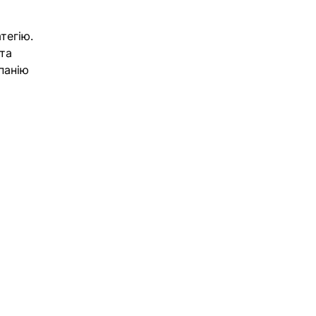
тегію. 
та 
панію 