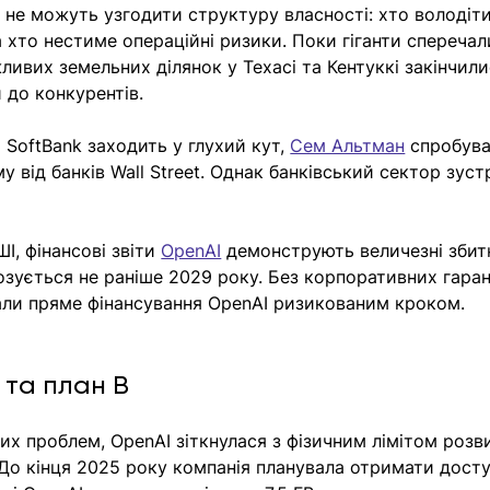
 не можуть узгодити структуру власності: хто володіт
хто нестиме операційні ризики. Поки гіганти сперечал
ивих земельних ділянок у Техасі та Кентуккі закінчилис
 до конкурентів.
 SoftBank заходить у глухий кут, 
Сем Альтман
 спробува
 від банків Wall Street. Однак банківський сектор зуст
, фінансові звіти 
OpenAI
 демонструють величезні збитк
озується не раніше 2029 року. Без корпоративних гаран
нали пряме фінансування OpenAI ризикованим кроком.
 та план B
х проблем, OpenAI зіткнулася з фізичним лімітом розв
 До кінця 2025 року компанія планувала отримати досту