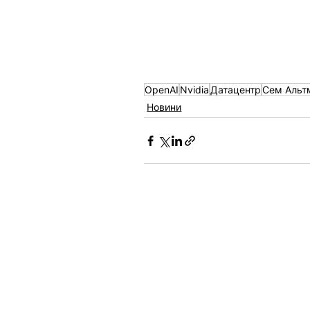
OpenAI
Nvidia
Датацентр
Сем Альт
Новини