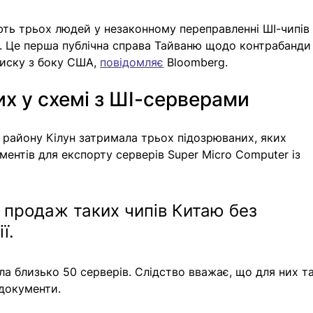
ь трьох людей у незаконному переправленні ШІ-чипів
ю. Це перша публічна справа Тайваню щодо контрабанди
иску з боку США, 
повідомляє
 Bloomberg.
х у схемі з ШІ-серверами
району Кілун затримала трьох підозрюваних, яких 
ментів для експорту серверів Super Micro Computer із 
 продаж таких чипів Китаю без 
ї. 
ла близько 50 серверів. Слідство вважає, що для них т
 документи.