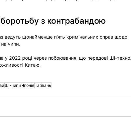
боротьбу з контрабандою
з ведуть щонайменше п’ять кримінальних справ щодо 
на чипи.
 у 2022 році через побоювання, що передові ШІ-технол
ожливості Китаю.
ай
ШІ-чипи
Японія
Тайвань