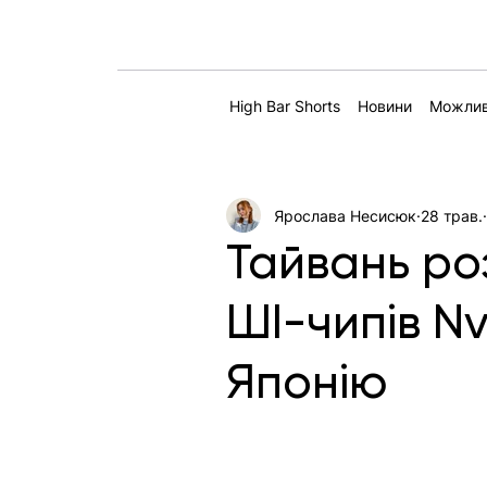
High Bar Shorts
Новини
Можлив
Ярослава Несисюк
28 трав.
Тайвань ро
ШІ-чипів N
Японію