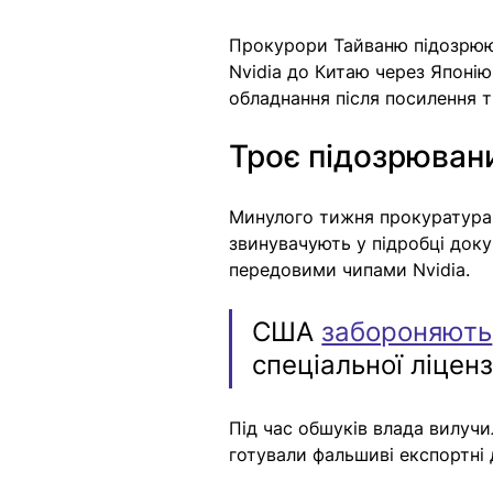
Прокурори Тайваню підозрюют
Nvidia до Китаю через Японі
обладнання після посилення т
Троє підозрювани
Минулого тижня прокуратура 
звинувачують у підробці доку
передовими чипами Nvidia.
США 
забороняють
спеціальної ліцензі
Під час обшуків влада вилучи
готували фальшиві експортні