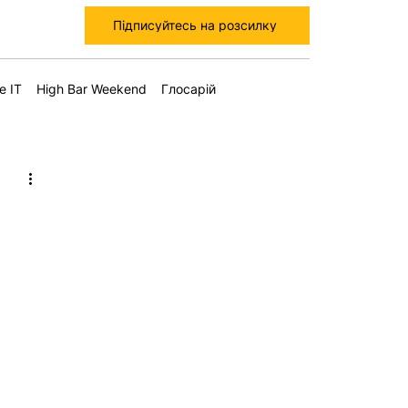
Підписуйтесь на розсилку
е IT
High Bar Weekend
Глосарій