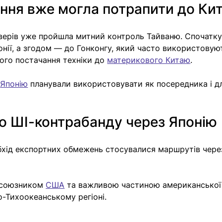
ння вже могла потрапити до Ки
верів уже пройшла митний контроль Тайваню. Спочатку
нії, а згодом — до Гонконгу, який часто використовуют
ого постачання техніки до 
материкового Китаю
.
 
Японію
 планували використовувати як посередника і д
о ШІ-контрабанду через Японію
обхід експортних обмежень стосувалися маршрутів чере
 союзником 
США
 та важливою частиною американської
ко-Тихоокеанському регіоні.