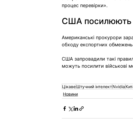
процес перевірки».
США посилюють 
Американські прокурори зара
обходу експортних обмежень 
США запровадили такі правила
можуть посилити військові м
Цікаве
Штучний інтелект
Nvidia
Кит
Новини