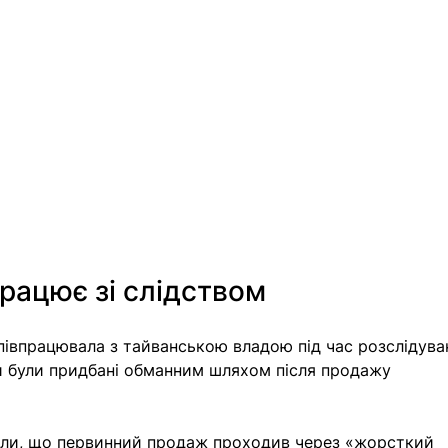
працює зі слідством
півпрацювала з тайванською владою під час розслідува
и були придбані обманним шляхом після продажу 
или, що первинний продаж проходив через «жорсткий 