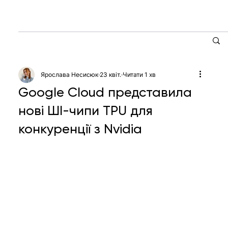
Ярослава Несисюк
23 квіт.
Читати 1 хв
Google Cloud представила
нові ШІ-чипи TPU для
конкуренції з Nvidia