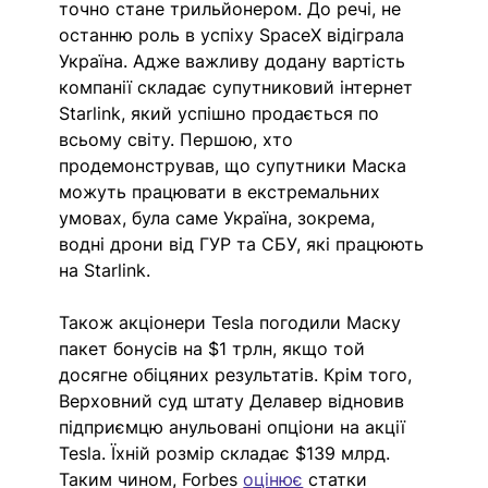
точно стане трильйонером. До речі, не 
останню роль в успіху SpaceX відіграла 
Україна. Адже важливу додану вартість 
компанії складає супутниковий інтернет 
Starlink, який успішно продається по 
всьому світу. Першою, хто 
продемонстрував, що супутники Маска 
можуть працювати в екстремальних 
умовах, була саме Україна, зокрема, 
водні дрони від ГУР та СБУ, які працюють 
на Starlink. 
Також акціонери Tesla погодили Маску 
пакет бонусів на $1 трлн, якщо той 
досягне обіцяних результатів. Крім того, 
Верховний суд штату Делавер відновив 
підприємцю анульовані опціони на акції 
Tesla. Їхній розмір складає $139 млрд. 
Таким чином, Forbes 
оцінює
статки 