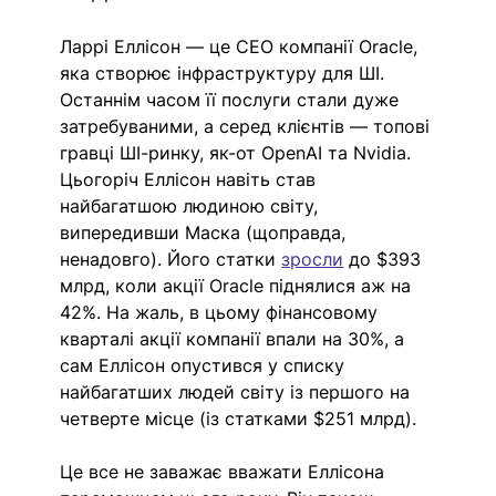
Ларрі Еллісон — це СЕО компанії Oracle, 
яка створює інфраструктуру для ШІ. 
Останнім часом її послуги стали дуже 
затребуваними, а серед клієнтів — топові 
гравці ШІ-ринку, як-от OpenAI та Nvidia. 
Цьогоріч Еллісон навіть став 
найбагатшою людиною світу, 
випередивши Маска (щоправда, 
ненадовго). Його статки 
зросли
до $393 
млрд, коли акції Oracle піднялися аж на 
42%. На жаль, в цьому фінансовому 
кварталі акції компанії впали на 30%, а 
сам Еллісон опустився у списку 
найбагатших людей світу із першого на 
четверте місце (із статками $251 млрд).
Це все не заважає вважати Еллісона 