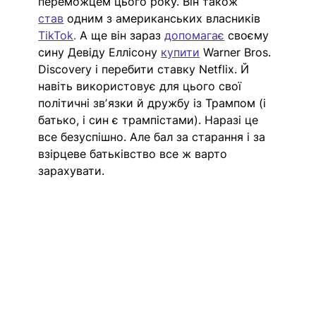
переможцем цього року. Він також 
став
одним з американських власників 
TikTok
.
 А ще він зараз 
допомагає
 своєму 
сину Девіду Еллісону 
купити
 Warner Bros. 
Discovery і перебити ставку Netflix. Й 
навіть використовує для цього свої 
політичні звʼязки й дружбу із Трампом (і 
батько, і син є трампістами). Наразі це 
все безуспішно. Але бал за старання і за 
взірцеве батьківство все ж варто 
зарахувати.