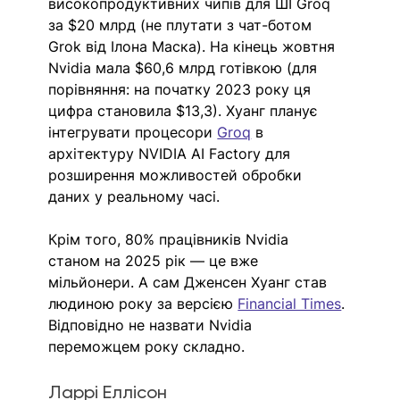
високопродуктивних чипів для ШІ Groq 
за $20 млрд (не плутати з чат-ботом 
Grok від Ілона Маска). На кінець жовтня 
Nvidia мала $60,6 млрд готівкою (для 
порівняння: на початку 2023 року ця 
цифра становила $13,3). Хуанг планує 
інтегрувати процесори 
Groq
 в 
архітектуру NVIDIA AI Factory для 
розширення можливостей обробки 
даних у реальному часі. 
Крім того, 80% працівників Nvidia  
станом на 2025 рік — це вже 
мільйонери. А сам Дженсен Хуанг став 
людиною року за версією 
Financial Times
. 
Відповідно не назвати Nvidia 
переможцем року складно.
Ларрі Еллісон