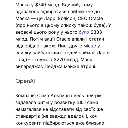
Маска у $749 млрд. Єдиний, кому 
вдавалось підібратись найближче до 
Маска — це Ларрі Еллісон, СЕО Oracle 
(про нього в цьому списку також буде). У 
вересні цього року у нього 
було
 $383 
млрд. Потім акції Oracle впали і статки 
відповідно також. Нині друге місце у 
списку найбагатших людей займає Ларрі 
Пейдж із сумою $270 млрд. Маск 
випереджає Пейджа майже втричі.
OpenAI
Компанія Сема Альтмана весь цей рік 
задавала ритм у розвитку ШІ. І сама 
намагалася не відставати від своїх же 
стандартів (не завжди вдало). І, хоч 
конкуренти підбираються вже близько, 