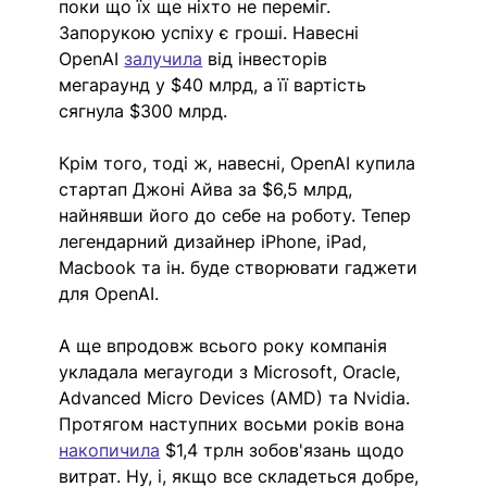
поки що їх ще ніхто не переміг. 
Запорукою успіху є гроші. Навесні 
OpenAI 
залучила
 від інвесторів 
мегараунд у $40 млрд, а її вартість 
сягнула $300 млрд. 
Крім того, тоді ж, навесні, OpenAI купила 
стартап Джоні Айва за $6,5 млрд, 
найнявши його до себе на роботу. Тепер 
легендарний дизайнер iPhone, iPad, 
Macbook та ін. буде створювати гаджети 
для OpenAI.  
А ще впродовж всього року компанія 
укладала мегаугоди з Microsoft, Oracle, 
Advanced Micro Devices (AMD) та Nvidia. 
Протягом наступних восьми років вона 
накопичила
$1,4 трлн зобов'язань щодо 
витрат. Ну, і, якщо все складеться добре, 