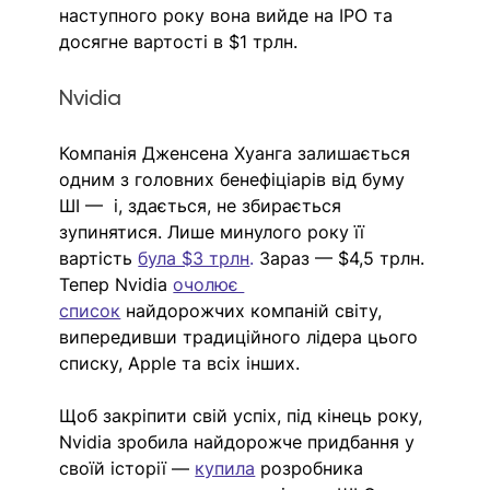
наступного року вона вийде на ІРО та 
досягне вартості в $1 трлн.
Nvidia
Компанія Дженсена Хуанга залишається 
одним з головних бенефіціарів від буму 
ШІ —  і, здається, не збирається 
зупинятися. Лише минулого року її 
вартість 
була $3 трлн
.
 Зараз — $4,5 трлн. 
Тепер Nvidia 
очолює 
список
 найдорожчих компаній світу, 
випередивши традиційного лідера цього 
списку, Apple та всіх інших. 
Щоб закріпити свій успіх, під кінець року, 
Nvidia зробила найдорожче придбання у 
своїй історії — 
купила
 розробника 