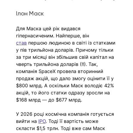
Ілон Маск
Для Маска цей рік видався 
гіпернасиченим. Найперше, він 
став
 першою людиною в світі із статками 
у пів трильйона доларів. Причому тільки 
за три місяці він збільшив свій капітал на 
чверть трильйона доларів (!!). Так, 
компанія SpaceX провела вторинний 
продаж акцій, що дало змогу оцінити її у 
$800 млрд. А оскільки Маск володіє 42% 
акцій, то його статки одразу зросли на 
$168 млрд 
— 
до $677 млрд. 
У 2026 році космічна компанія готується 
вийти на 
ІРО
. Тоді її вартість може 
скласти $1,5 трлн. Тоді вже сам Маск 