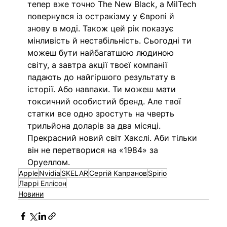
тепер вже точно The New Black, а MilTech 
повернувся із остракізму у Європі й 
знову в моді. Також цей рік показує 
мінливість й нестабільність. Сьогодні ти 
можеш бути найбагатшою людиною 
світу, а завтра акції твоєї компанії 
падають до найгіршого результату в 
історії. Або навпаки. Ти можеш мати 
токсичний особистий бренд. Але твої 
статки все одно зростуть на чверть 
трильйона доларів за два місяці. 
Прекрасний новий світ Хакслі. Аби тільки 
він не перетворися на «1984» за 
Оруеллом.
Apple
Nvidia
SKELAR
Сергій Капранов
Spirio
Ларрі Еллісон
Новини