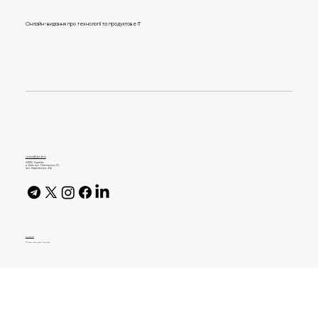
Онлайн-видання про технології та продуктове IT
ШІ-браузери можна змусити діяти від
імені користувача
journal@gen.tech
04080, Україна,
м. Київ, вул. Оленівська, 23,​
вул. Кирилівська, 40р
AI Policy
© 2026 High Bar Journal