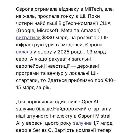
Європа отримала відзнаку в MilTech, але, 
на жаль, проспала гонку в ШІ. Поки 
чотири найбільші BigTech-компанії США 
(Google, Microsoft, Meta та Amazon) 
витратили
 $380 млрд. на розвиток ШІ-
інфраструктури та моделей, Європа 
вклала
 у сферу у 2025 році… 1,3 млрд 
євро. А якщо рахувати загальні 
європейські інвестиції — державні 
програми та венчур у локальні ШІ-
стартапи, то йдеться приблизно про €10–
15 млрд за рік. 
Для порівняння: один лише OpenAI 
залучив більше.Найдорожчий стартап у 
ніші штучного інтелекту в Європі Mistral 
AI у вересні цього року 
залучив
1,7 млрд 
євро в Series C. Вартість компанії тепер 