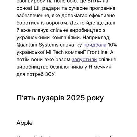
свої вироби на поле бою. Це БПЛА на 
основі ШІ, радари та сучасне програмне 
забезпечення, яке допомагає ефективно 
боротися із ворогом. Дехто йде ще далі 
й вже планує спільне виробництво з 
українськими компаніями. Наприклад, 
Quantum Systems спочатку 
придбала
 10% 
української MilTech компанії Frontline. А 
потім вони вже разом 
запустили
 спільне 
виробництво безпілотників у Німеччині 
для потреб ЗСУ.
П’ять лузерів 2025 року
Apple