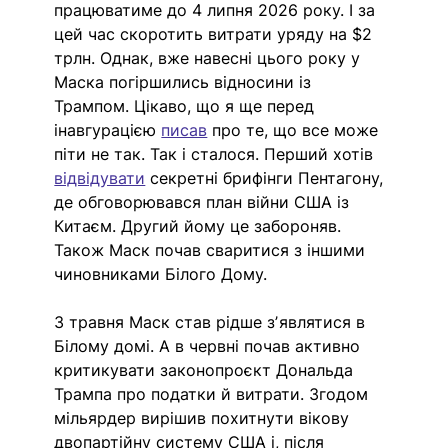
працюватиме до 4 липня 2026 року. І за 
цей час скоротить витрати уряду на $2 
трлн. Однак, вже навесні цього року у 
Маска погіршились відносини із 
Трампом. Цікаво, що я ще перед 
інавгурацією 
писав
 про те, що все може 
піти не так. Так і сталося. Перший хотів 
відвідувати
 секретні брифінги Пентагону, 
де обговорювався план війни США із 
Китаєм. Другий йому це забороняв. 
Також Маск почав сваритися з іншими 
чиновниками Білого Дому. 
З травня Маск став рідше зʼявлятися в 
Білому домі. А в червні почав активно 
критикувати законопроєкт Дональда 
Трампа про податки й витрати. Згодом 
мільярдер вирішив похитнути вікову 
двопартійну систему США і, після 