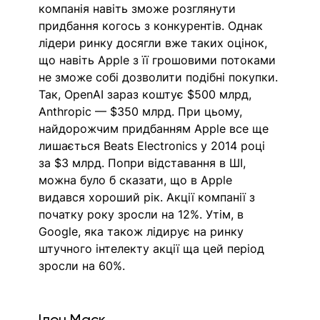
компанія навіть зможе розглянути 
придбання когось з конкурентів. Однак 
лідери ринку досягли вже таких оцінок, 
що навіть Apple з її грошовими потоками 
не зможе собі дозволити подібні покупки. 
Так, OpenAI зараз коштує $500 млрд, 
Anthropic — $350 млрд. При цьому, 
найдорожчим придбанням Apple все ще 
лишається Beats Electronics у 2014 році 
за $3 млрд. Попри відставання в ШІ, 
можна було б сказати, що в Apple 
видався хороший рік. Акції компанії з 
початку року зросли на 12%. Утім, в 
Google, яка також лідирує на ринку 
штучного інтелекту акції ща цей період 
зросли на 60%. 
Ілон Маск