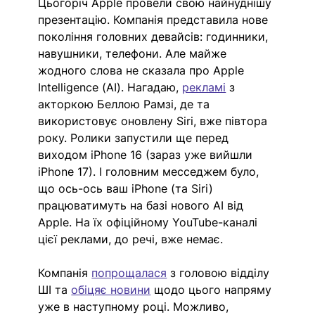
Цьогоріч Apple провели свою найнуднішу 
презентацію. Компанія представила нове 
покоління головних девайсів: годинники, 
навушники, телефони. Але майже 
жодного слова не сказала про Apple 
Intelligence (АІ). Нагадаю, 
рекламі
з 
акторкою Беллою Рамзі, де та 
використовує оновлену Siri, вже півтора 
року. Ролики запустили ще перед 
виходом iPhone 16 (зараз уже вийшли 
iPhone 17). І головним месседжем було, 
що ось-ось ваш iPhone (та Siri) 
працюватимуть на базі нового АІ від 
Apple. На їх офіційному YouTube-каналі 
цієї реклами, до речі, вже немає. 
Компанія 
попрощалася
з головою відділу 
ШІ та 
обіцяє новини
щодо цього напряму 
уже в наступному році. Можливо, 