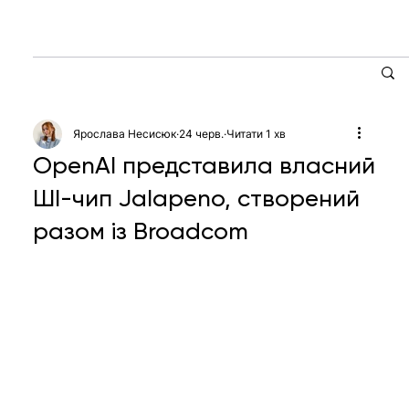
Ярослава Несисюк
24 черв.
Читати 1 хв
OpenAI представила власний
ШІ-чип Jalapeno, створений
разом із Broadcom