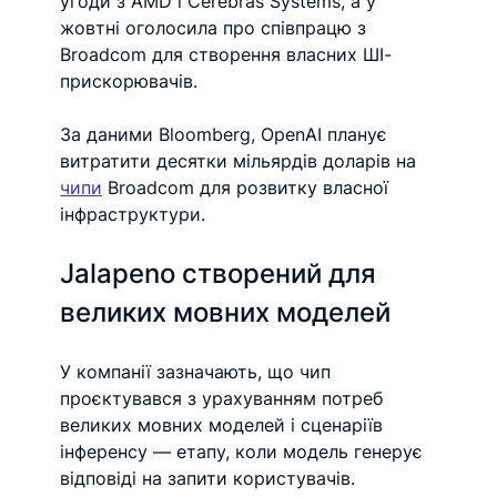
угоди з AMD і Cerebras Systems, а у 
жовтні оголосила про співпрацю з 
Broadcom для створення власних ШІ-
прискорювачів.
За даними Bloomberg, OpenAI планує 
витратити десятки мільярдів доларів на 
чипи
 Broadcom для розвитку власної 
інфраструктури.
Jalapeno створений для 
великих мовних моделей
У компанії зазначають, що чип 
проєктувався з урахуванням потреб 
великих мовних моделей і сценаріїв 
інференсу — етапу, коли модель генерує 
відповіді на запити користувачів.