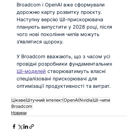
Broadcom і OpenAI вже сформували 
дорожню карту розвитку проєкту. 
Наступну версію ШІ-прискорювача 
планують випустити у 2028 році, після 
чого нові покоління чипів можуть 
з’являтися щороку.
У Broadcom вважають, що з часом усі 
провідні розробники фундаментальних 
ШІ-моделей
 створюватимуть власні 
спеціалізовані прискорювачі для 
оптимізації продуктивності та витрат.
Цікаве
Штучний інтелект
OpenAI
Nvidia
ШІ-чипи
Broadcom
Новини