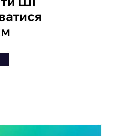
ити ШІ
ватися
ом