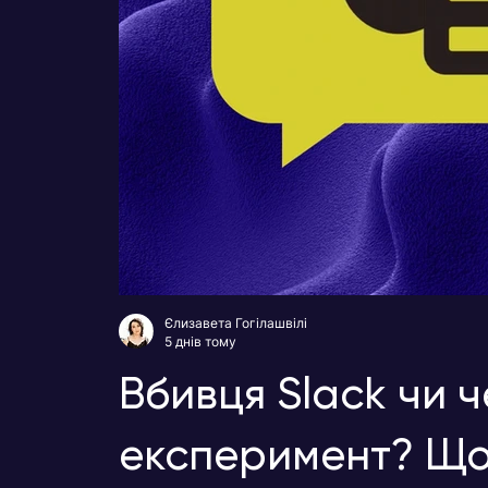
Єлизавета Гогілашвілі
5 днів тому
Вбивця Slack чи 
експеримент? Що