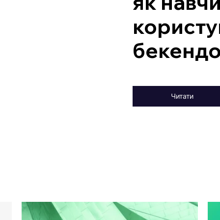
як навч
користу
бекенд
Читати