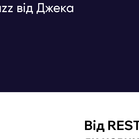
zz від Джека
Від REST