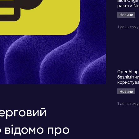
Blue Origi
ракети N
Новини
1 день тому
OpenAI зр
безлімітн
користув
Новини
1 день тому
черговий
 відомо про