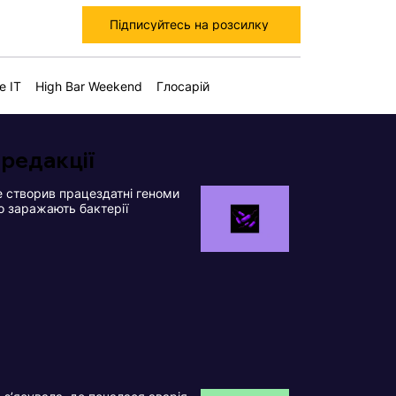
Підписуйтесь на розсилку
е IT
High Bar Weekend
Глосарій
 редакції
 створив працездатні геноми
що заражають бактерії