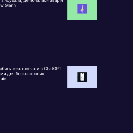
n з’ясувала, де почалася аварія
ew Glenn
обить текстові чати в ChatGPT
ими для безкоштовних
ачів