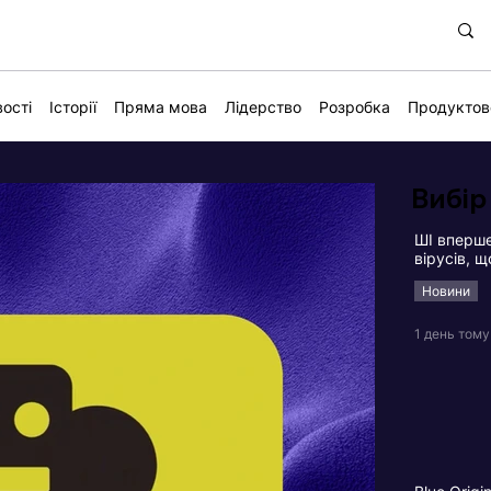
ості
Історії
Пряма мова
Лідерство
Розробка
Продуктов
Вибір
ШІ вперше
вірусів, 
Новини
1 день тому