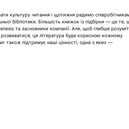
вати культуру читання і щотижня радимо співробітника
ньої бібліотеки. Більшість книжок із підбірки — це те, 
enesis та засновники компанії. Але, щоб глибше розуміт
а розвиватися, ця література буде корисною кожному 
ниг також підтримує наші цінності, одна з яких — 