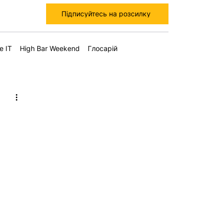
Підписуйтесь на розсилку
е IT
High Bar Weekend
Глосарій