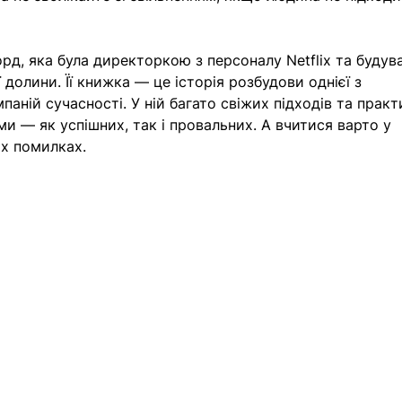
орд, яка була директоркою з персоналу Netflix та будув
долини. Її книжка — це історія розбудови однієї з 
паній сучасності. У ній багато свіжих підходів та практ
и — як успішних, так і провальних. А вчитися варто у 
их помилках.