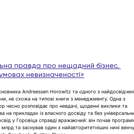
ьна правда про нещадний бізнес. 
 умовах невизначеності»
сновника Andreessen Horowitz та одного з найдосвідчен
ни, не схожа на типові книги з менеджменту. Одна з 
р чесно розповідає про невдачі, щоденні виклики та 
ва на прикладах із власного досвіду та без універсальн
освід у Горовіца справді вражаючий: він почав програмі
 млрд та заснував один з найавторитетніших нині венч