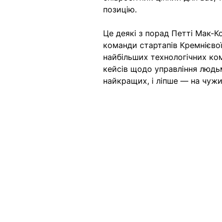
позицію. 
Це деякі з порад Петті Мак-К
команди стартапів Кремнієвої 
найбільших технологічних ком
кейсів щодо управління людьм
найкращих, і ліпше — на чуж