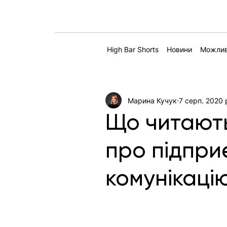
High Bar Shorts
Новини
Можлив
Марина Кучук
7 серп. 2020 
Що читають
про підпри
комунікаці