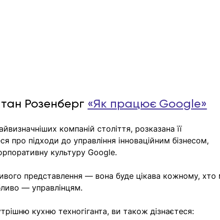
атан Розенберг 
«Як працює Google»
найвизначніших компаній століття, розказана її 
я про підходи до управління інноваційним бізнесом, 
орпоративну культуру Google.
ивого представлення — вона буде цікава кожному, хто 
бливо — управлінцям. 
утрішню кухню техногіганта, ви також дізнаєтеся: