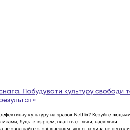
снага. Побудувати культуру свободи т
 результат»
оефективну культуру на зразок Netflix? Керуйте людьми
ликами, будьте взірцем, платіть стільки, наскільки 
та не зволікайте зі звільненням, якщо людина не підходи