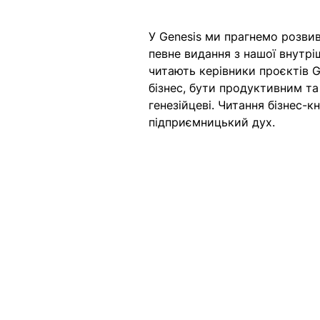
У Genesis ми прагнемо розви
певне видання з нашої внутріш
читають керівники проєктів G
бізнес, бути продуктивним т
генезійцеві. Читання бізнес-к
підприємницький дух.