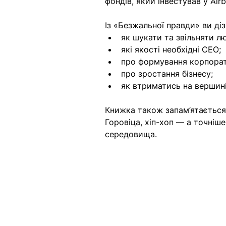
фондів, який інвестував у Airb
Із «Безжальної правди» ви ді
як шукати та звільняти л
які якості необхідні СЕО;
про формування корпорат
про зростання бізнесу;
як втриматись на вершині
Книжка також запам’ятається 
Горовіца, хіп-хоп — а точніш
середовища.