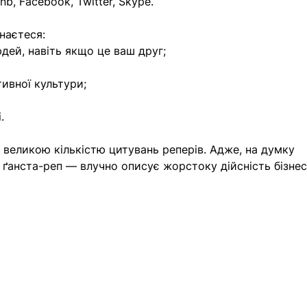
nb, Facebook, Twitter, Skype.
знаєтеся:
юдей, навіть якщо це ваш друг;
ивної культури;
.
великою кількістю цитувань реперів. Адже, на думку 
е ґанста-реп — влучно описує жорстоку дійсність бізнес