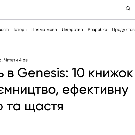
ості
Історії
Пряма мова
Лідерство
Розробка
Продуктов
р.
Читати 4 хв
 в Genesis: 10 книжок
ємництво, ефективну
ю та щастя