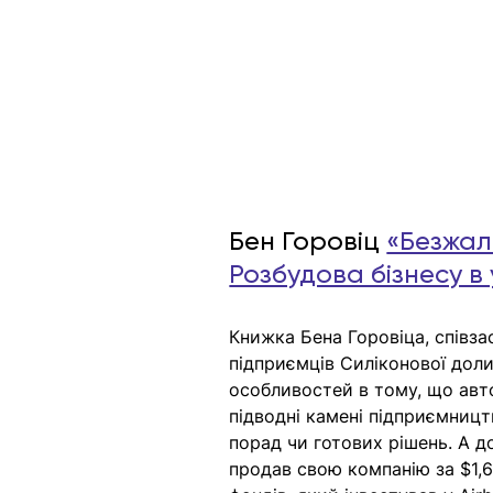
Бен Горовіц 
«Безжал
Розбудова бізнесу в
Книжка Бена Горовіца, співза
підприємців Силіконової доли
особливостей в тому, що авто
підводні камені підприємницт
порад чи готових рішень. А д
продав свою компанію за $1,6