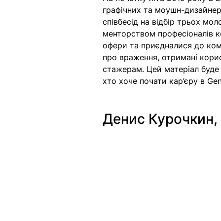
графічних та моушн-дизайнері
співбесід на відбір трьох мол
менторством професіоналів ко
офери та приєдналися до ком
про
 враження, отримані кори
стажерам
. Цей матеріал буде
хто хоче почати кар’єру в Gen
Денис Курочкин, 