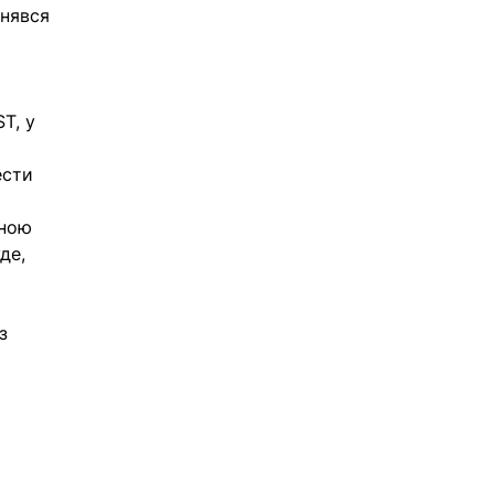
нявся 
T, у 
ести 
вною 
де, 
з 