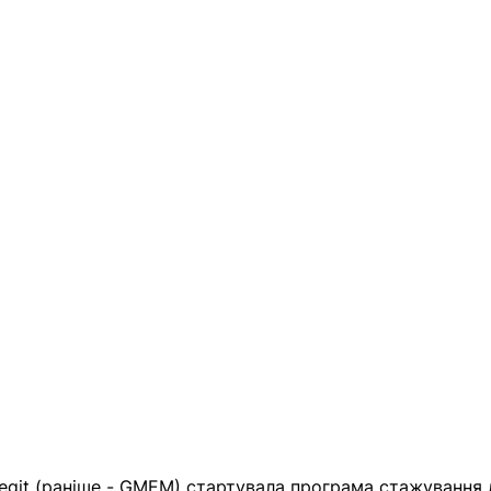
Legit (раніше - GMEM) стартувала програма стажування 