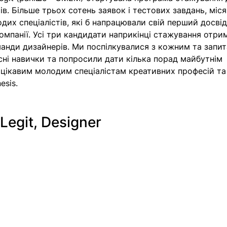
в. Більше трьох сотень заявок і тестових завдань, міся
одих спеціалістів, які б напрацювали свій перший досвід
мпанії. Усі три кандидати наприкінці стажування отри
анди дизайнерів. Ми поспілкувалися з кожним та запит
сні навички та попросили дати кілька порад майбутнім 
 цікавим молодим спеціалістам креативних професій та 
esis.
Legit, Designer