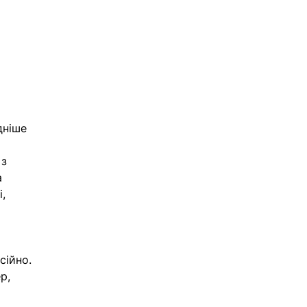
дніше 
з 
 
, 
сійно. 
р, 