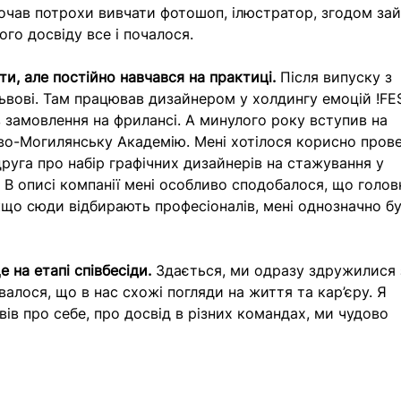
почав потрохи вивчати фотошоп, ілюстратор, згодом зай
ого досвіду все і почалося.
ти, але постійно навчався на практиці.
 Після випуску з 
ьвові. Там працював дизайнером у холдингу емоцій !FES
в замовлення на фрилансі. А минулого року вступив на 
во-Могилянську Академію. Мені хотілося корисно пров
 друга про набір графічних дизайнерів на стажування у 
. В описі компанії мені особливо сподобалося, що голо
що сюди відбирають професіоналів, мені однозначно бу
 на етапі співбесіди. 
Здається, ми одразу здружилися 
алося, що в нас схожі погляди на життя та кар’єру. Я 
вів про себе, про досвід в різних командах, ми чудово 