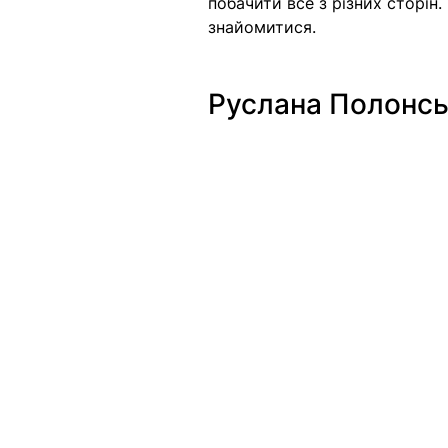
побачити все з різних сторін
знайомитися.
Руслана Полонськ