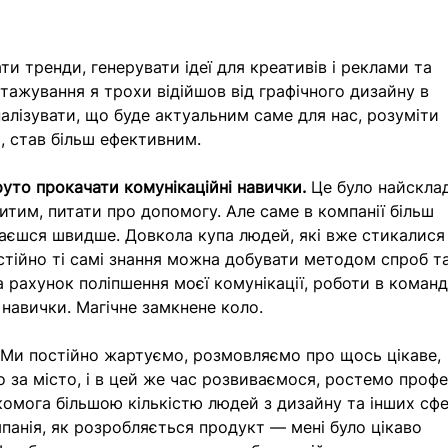
ати тренди, генерувати ідеї для креативів і реклами та 
стажування я трохи відійшов від графічного дизайну в 
лізувати, що буде актуальним саме для нас, розуміти 
, став більш ефективним.
уто прокачати комунікаційні навички. 
Це було найскла
итим, питати про допомогу. Але саме в компанії більш 
чаєшся швидше. Довкола купа людей, які вже стикалися 
стійно ті самі знання можна добувати методом спроб та
 рахунок поліпшення моєї комунікації, роботи в команді
 навички. Магічне замкнене коло.
 
Ми постійно жартуємо, розмовляємо про щось цікаве, 
мо за місто, і в цей же час розвиваємося, ростемо профе
омога більшою кількістю людей з дизайну та інших сфе
анія, як розробляється продукт — мені було цікаво 