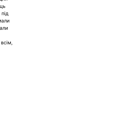
ць 
 під 
мали 
али 
всім, 