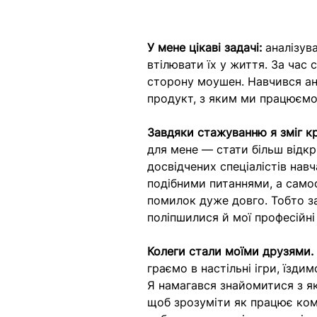
У мене цікаві задачі:
 аналізув
втілювати їх у життя. За час 
сторону моушен. Навчився ана
продукт, з яким ми працюємо
Завдяки стажуванню я зміг кр
для мене — стати більш відкр
досвідчених спеціалістів нав
подібними питаннями, а само
помилок дуже довго. Тобто за
поліпшилися й мої професійні
Колеги стали моїми друзями.
граємо в настільні ігри, їзди
Я намагався знайомитися з як
щоб зрозуміти як працює комп