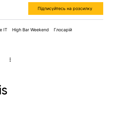
Підписуйтесь на розсилку
е IT
High Bar Weekend
Глосарій
is