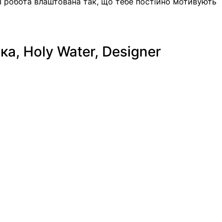
. І робота влаштована так, що тебе постійно мотивують 
а, Holy Water, Designer