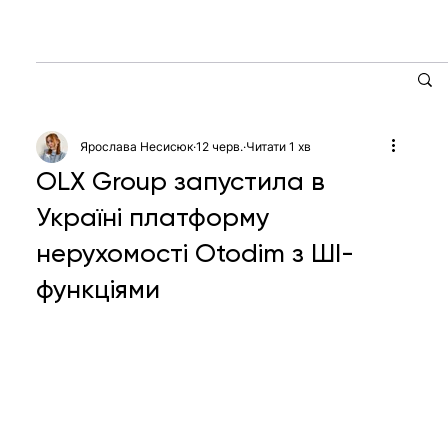
Ярослава Несисюк
12 черв.
Читати 1 хв
OLX Group запустила в
Україні платформу
нерухомості Otodim з ШІ-
функціями