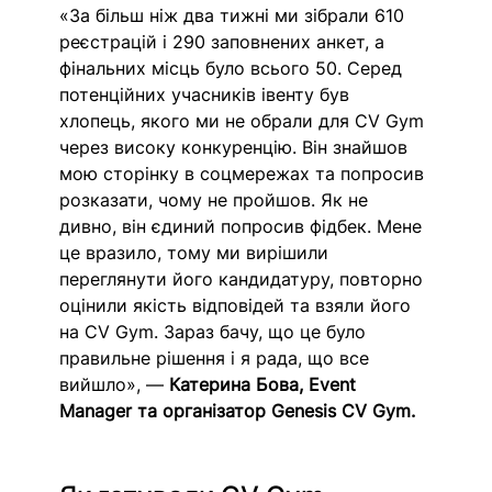
«За більш ніж два тижні ми зібрали 610 
реєстрацій і 290 заповнених анкет, а 
фінальних місць було всього 50. Серед 
потенційних учасників івенту був 
хлопець, якого ми не обрали для CV Gym 
через високу конкуренцію. Він знайшов 
мою сторінку в соцмережах та попросив 
розказати, чому не пройшов. Як не 
дивно, він єдиний попросив фідбек. Мене 
це вразило, тому ми вирішили 
переглянути його кандидатуру, повторно 
оцінили якість відповідей та взяли його 
на CV Gym. Зараз бачу, що це було 
правильне рішення і я рада, що все 
вийшло», — 
Катерина Бова, Event 
Manager та організатор Genesis CV Gym.