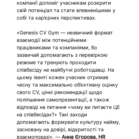
компанії допоміг учасникам розкрити 
свій потенціал та стати впевненішими у 
собі та кар’єрних перспективах.
«Genesis CV Gym — незвичний формат 
взаємодії між потенційними 
працівниками та компаніями, бо 
зазвичай допомагають з перевіркою 
резюме та тренують проходити 
співбесіду не майбутні роботодавці. На 
цьому івенті кожен учасник отримав 
чесну та максимально об’єктивну оцінку 
свого CV, цінні рекомендації щодо 
поліпшення самопрезентації, а також 
відповіді на питання «чому ви питаєте ЦЕ 
на співбесідах?» Такі заходи 
допомагають формувати культуру найму, 
засновану на довірі, відкритості та 
взаємоповазі», — 
Анна Єгорова, HR 