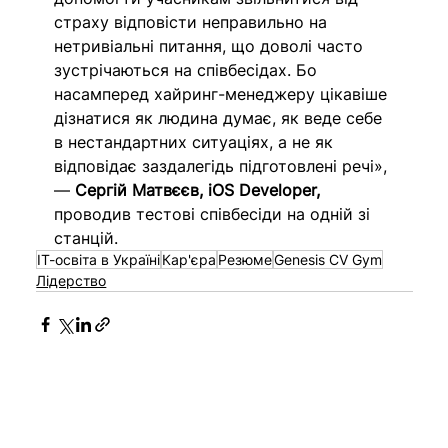
страху відповісти неправильно на 
нетривіальні питання, що доволі часто 
зустрічаються на співбесідах. Бо 
насамперед хайринг-менеджеру цікавіше 
дізнатися як людина думає, як веде себе 
в нестандартних ситуаціях, а не як 
відповідає заздалегідь підготовлені речі», 
— 
Сергій Матвєєв, iOS Developer,
проводив тестові співбесіди на одній зі 
станцій.
ІТ-освіта в Україні
Кар'єра
Резюме
Genesis CV Gym
Лідерство