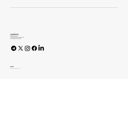
Ідеальний супровідний лист без кліше
та «води»: Складаємо резюме і
портфоліо
journal@gen.tech
04080, Україна,
м. Київ, вул. Оленівська, 23,​
вул. Кирилівська, 40р
AI Policy
© 2026 High Bar Journal