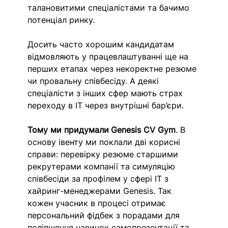
талановитими спеціалістами та бачимо 
потенціал ринку.
Досить часто хорошим кандидатам 
відмовляють у працевлаштуванні ще на 
перших етапах через некоректне резюме 
чи провальну співбесіду. А деякі 
спеціалісти з інших сфер мають страх 
переходу в IT через внутрішні бар’єри.
Тому ми придумали
Genesis CV Gym
. В 
основу івенту ми поклали дві корисні 
справи: перевірку резюме старшими 
рекрутерами компанії та симуляцію 
співбесіди за профілем у сфері IT з 
хайринг-менеджерами Genesis. Так 
кожен учасник в процесі отримає 
персональний фідбек з порадами для 
поліпшення навичок самопрезентації та 