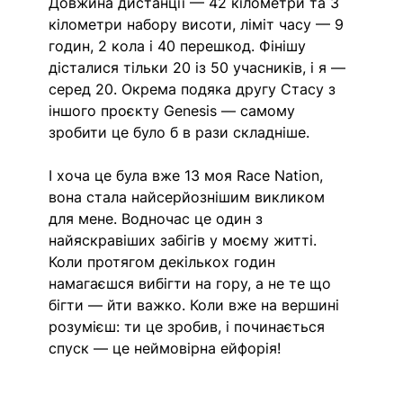
Довжина дистанції — 42 кілометри та 3 
кілометри набору висоти, ліміт часу — 9 
годин, 2 кола і 40 перешкод. Фінішу 
дісталися тільки 20 із 50 учасників, і я — 
серед 20. Окрема подяка другу Стасу з 
іншого проєкту Genesis — самому 
зробити це було б в рази складніше.
І хоча це була вже 13 моя Race Nation, 
вона стала найсерйознішим викликом 
для мене. Водночас це один з 
найяскравіших забігів у моєму житті. 
Коли протягом декількох годин 
намагаєшся вибігти на гору, а не те що 
бігти — йти важко. Коли вже на вершині 
розумієш: ти це зробив, і починається 
спуск — це неймовірна ейфорія!