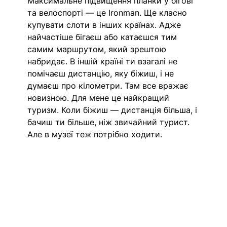
Максимальне підвищення планки у бігові 
та велоспорті — це Ironman. Ще класно 
купувати слоти в інших країнах. Адже 
найчастіше бігаєш або катаєшся тим 
самим маршрутом, який зрештою 
набридає. В іншій країні ти взагалі не 
помічаєш дистанцію, яку біжиш, і не 
думаєш про кілометри. Там все вражає 
новизною. 
Для мене це найкращий 
туризм. Коли біжиш — дистанція більша, і 
бачиш ти більше, ніж звичайний турист. 
Але в музеї теж потрібно ходити.