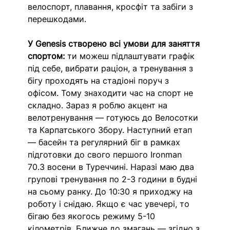
велоспорт, плавання, кросфіт та забіги з 
перешкодами.
У Genesis створено всі умови для заняття 
спортом: 
ти можеш підлаштувати графік 
під себе, вибрати раціон, а тренування з 
бігу проходять на стадіоні поруч з 
офісом. Тому знаходити час на спорт не 
складно. Зараз я роблю акцент на 
велотренування — готуюсь до Велосотки 
та Карпатського Збору. Наступний етап 
— басейн та регулярний біг в рамках 
підготовки до свого першого Ironman 
70.3 восени в Туреччині. Наразі маю два 
групові тренування по 2-3 години в будні 
на сьому ранку. До 10:30 я приходжу на 
роботу і снідаю. Якщо є час увечері, то 
бігаю без якогось режиму 5-10 
кілометрів. Ближче до змагань — згідно з 