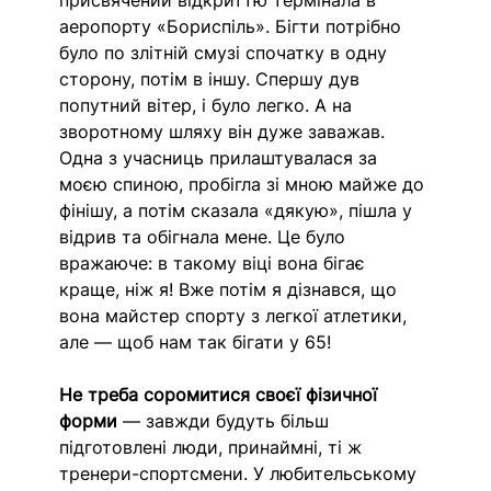
аеропорту «Бориспіль». Бігти потрібно 
було по злітній смузі спочатку в одну 
сторону, потім в іншу. Спершу дув 
попутний вітер, і було легко. А на 
зворотному шляху він дуже заважав. 
Одна з учасниць прилаштувалася за 
моєю спиною, пробігла зі мною майже до 
фінішу, а потім сказала «дякую», пішла у 
відрив та обігнала мене. Це було 
вражаюче: в такому віці вона бігає 
краще, ніж я! Вже потім я дізнався, що 
вона майстер спорту з легкої атлетики, 
але — щоб нам так бігати у 65! 
Не треба соромитися своєї фізичної 
форми
 — завжди будуть більш 
підготовлені люди, принаймні, ті ж 
тренери-спортсмени. У любительському 