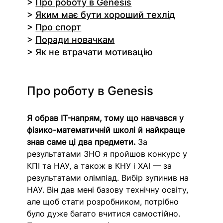
> 
Про роботу в Genesis
> 
Яким має бути хороший техлід
> 
Про спорт
> 
Поради новачкам
> 
Як не втрачати мотивацію
Про роботу в Genesis
Я обрав IT-напрям, тому що навчався у 
фізико-математичній школі й найкраще 
знав саме ці два предмети.
 За 
результатами ЗНО я пройшов конкурс у 
КПІ та НАУ, а також в КНУ і ХАІ — за 
результатами олімпіад. Вибір зупинив на 
НАУ. Він дав мені базову технічну освіту, 
але щоб стати розробником, потрібно 
було дуже багато вчитися самостійно. 