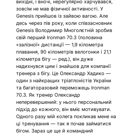
вихідні, і вночі, нерегулярно харчувався, 
зовсім не мав фізичної активності. У 
Genesis прийшов із зайвою вагою. Але 
десь через пів року, коли співзасновник 
Genesis Володимир Многолєтній зробив 
свій перший Ironman 70.3 (половина 
«залізної» дистанції — 1,9 кілометра 
плавання, 90 кілометрів велогонки і 21,1 
кілометра бігу — ред.), він дуже 
надихнувся цим і знайшов для компанії 
тренера з бігу. Це Олександр Хадико — 
один з найкращих тріатлоністів України 
та багаторазовий переможець Ironman 
70.3. Як тренер Олександр 
неперевершений: у нього персональний 
підхід до кожного, він вміє мотивувати. 
Одного разу мій колега покликав мене на 
ці тренування — так я почав займатися 
бігом. Зараз це ще й командний 