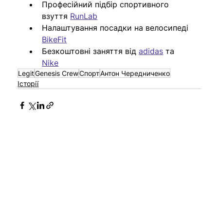
Професійний підбір спортивного 
взуття 
RunLab
Налаштування посадки на велосипеді 
BikeFit
Безкоштовні заняття від 
adidas
 та 
Nike
Legit
Genesis Crew
Спорт
Антон Чередниченко
Історії