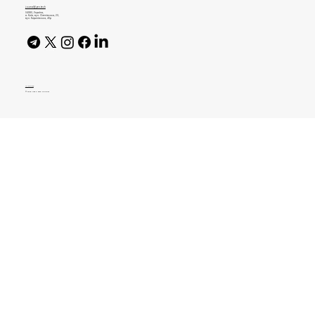
journal@gen.tech
04080, Україна,
м. Київ, вул. Оленівська, 23,​
вул. Кирилівська, 40р
AI Policy
© 2026 High Bar Journal