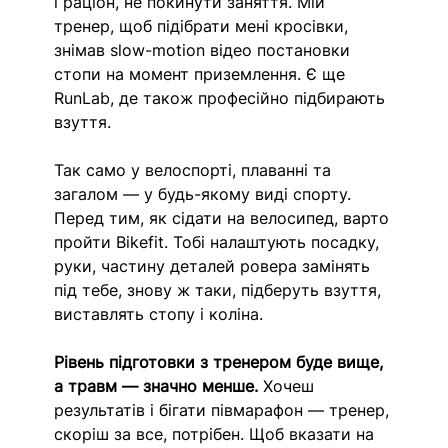
і раціон, не покинути заняття. Мій 
тренер, щоб підібрати мені кросівки, 
знімав slow-motion відео постановки 
стопи на момент приземлення. Є ще 
RunLab, де також професійно підбирають 
взуття.
Так само у велоспорті, плаванні та 
загалом — у будь-якому виді спорту. 
Перед тим, як сідати на велосипед, варто 
пройти Bikefit. Тобі налаштують посадку, 
руки, частину деталей ровера замінять 
під тебе, знову ж таки, підберуть взуття, 
виставлять стопу і коліна. 
Рівень підготовки з тренером буде вище, 
а травм — значно менше.
 Хочеш 
результатів і бігати півмарафон — тренер, 
скоріш за все, потрібен. Щоб вказати на 