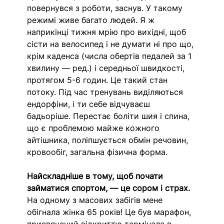
повернувся з роботи, заснув. У такому 
режимі живе багато людей. Я ж 
наприкінці тижня мрію про вихідні, щоб 
сісти на велосипед і не думати ні про що, 
крім каденса (числа обертів педалей за 1 
хвилину — ред.) і середньої швидкості, 
протягом 5-6 годин. Це такий стан 
потоку. Під час тренувань виділяються 
ендорфіни, і ти себе відчуваєш 
бадьоріше. Перестає боліти шия і спина, 
що є проблемою майже кожного 
айтішника, поліпшується обмін речовин, 
кровообіг, загальна фізична форма.
Найскладніше в тому, щоб почати 
займатися спортом, — це сором і страх.
На одному з масових забігів мене 
обігнала жінка 65 років! Це був марафон, 
присвячений відкриттю термінала в 