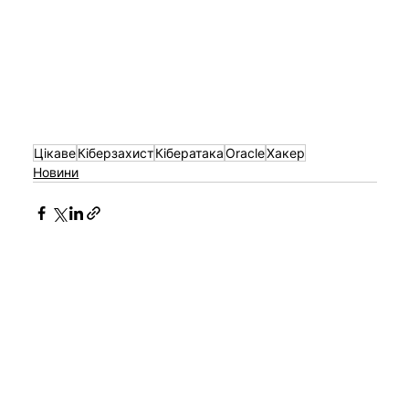
Цікаве
Кіберзахист
Кібератака
Oracle
Хакер
Новини