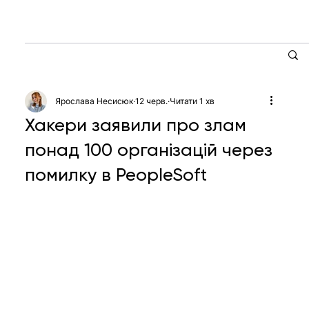
Ярослава Несисюк
12 черв.
Читати 1 хв
Хакери заявили про злам
понад 100 організацій через
помилку в PeopleSoft